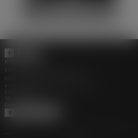
Anna
PEREZ
Avocat
KMS AVOCATS
SOCIÉTÉ D’EXERCICE LIBÉRALE À
RESPONSABILITÉ LIMITÉE
4 rue Berthe Boisset épouse GRELINGER
94150 RUNGIS
Tél :
01 47 35 03 88
Email :
cabinet@kmsavocats.fr
NOUS LOCALISER
ACCUEIL
PRÉSENTATION