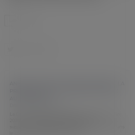
Lire la suite
ANNUALISATION DU TEMPS DE TRAVAIL : LA
PRORATISATION DU SEUIL NE PEUT ÊTRE
AUTOMATIQUE
Droit du travail - Employeurs
La Cour de cassation censure, dans un arrêt du 3 juin
2026, une méthode de calcul des heures
supplémentaires jugée défavorable à l’employeur dans
le cadre d’un aménagement du te...