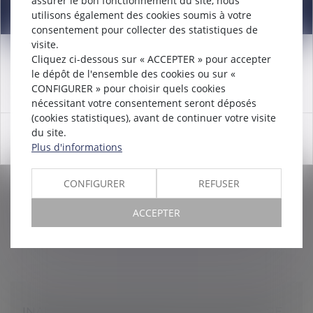
assurer le bon fonctionnement du site, nous
Information
utilisons également des cookies soumis à votre
consentement pour collecter des statistiques de
visite.
Cliquez ci-dessous sur « ACCEPTER » pour accepter
DROIT À LA DÉCONNEXION : PAS DE
Attention nouveau numéro de téléphone à compter du
le dépôt de l'ensemble des cookies ou sur «
12/12/2024:
01 56 30 01 75
MANQUEMENT DE L’EMPLOYEUR SI LE
CONFIGURER » pour choisir quels cookies
SALARIÉ SE CONNECTE SPONTANÉMENT
nécessitant votre consentement seront déposés
Droit du travail - Employeurs
(cookies statistiques), avant de continuer votre visite
du site.
Le choix du salarié de se connecter à son poste de
OK
Plus d'informations
travail pendant un arrêt de travail pour maladie et de
réaliser des actions ponctuelles en réponse
notamment à des notificatio...
CONFIGURER
REFUSER
Lire la suite
ACCEPTER
INAPTITUDE DU SALARIÉ : PEUT-ELLE ÊTRE