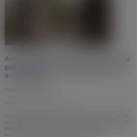
Annualisation du temps de travail : la
proratisation du seuil ne peut être
automatique
Publié le :
18/06/2026
Droit du travail - Employeurs
Source :
www.lemag-juridique.com
La Cour de cassation censure, dans un arrêt du 3 juin 2026,
une méthode de calcul des heures supplémentaires jugée
défavorable à l’employeur dans le cadre d’un
aménagement du temps de travail sur l’année....