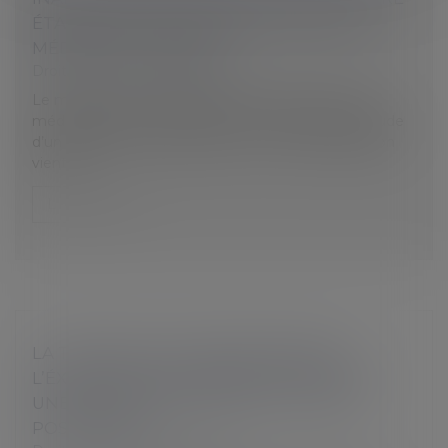
ÉTABLIE PAR UNE VISITE INITIÉE PAR LE
MÉDECIN DU TRAVAIL ?
Droit du travail - Employeurs
Le médecin du travail peut-il, à l’issue d’une visite
médicale dont il est à l’initiative, constater l’inaptitude
d’un salarié en arrêt de travail ? La Cour de cassation
vient d...
Lire la suite
LA TRANSACTION SIGNÉE PENDANT
L’ÉXÉCUTION DU CONTRAT DE TRAVAIL :
UNE GARANTIE CONTRE TOUT LITIGE
POSTÉRIEUR ?