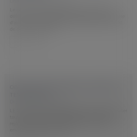
Droit du travail - Employeurs
Le cas de … Madame FINANCIER compte bien se
défendre face à Madame PIECEMONTEZ qui l’accuse
d’avoir rompu la période d’essai en raison de son état
de grossesse. Elle l’aff...
Lire la suite
OBLIGATION DE PRÉCISION : CONTRATS À
TEMPS PARTIEL
Droit du travail - Employeurs
LE CAS DE… Madame FINANCIER est décidée à éviter
tout contentieux et veut éviter d’être contrainte de
rejoindre Monsieur CROISSANT qui vient de lui
envoyer une carte du Pérou...