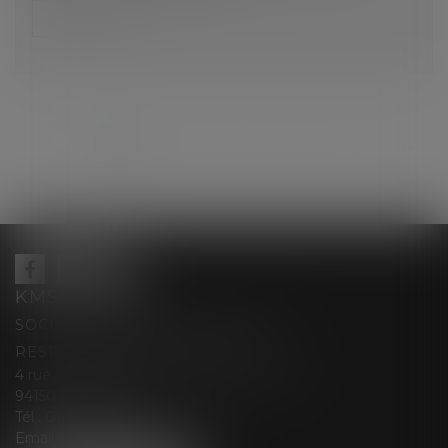
Lire la suite
...
<<
<
1
2
3
4
5
6
7
>
>>
KMS AVOCATS
SOCIÉTÉ D’EXERCICE LIBÉRALE À
RESPONSABILITÉ LIMITÉE
4 rue Berthe Boisset épouse GRELINGER
94150 RUNGIS
Tél :
01 47 35 03 88
Email :
cabinet@kmsavocats.fr