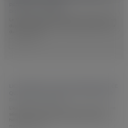
PARTIR DU 3 JANVIER
Droit du travail - Employeurs
Le Ministère du Travail a publié hier la nouvelle version
du protocole sanitaire en entreprise applicable à partir
du 3 janvier 2022.
Lire la suite
LICENCIEMENT D’UNE SALARIÉE PROTÉGÉE
QUE L’EMPLOYEUR NE PEUT RÉINTÉGRER
Droit du travail - Employeurs
L’autorisation de licenciement pour faute grave d’une
salariée protégée ayant été annulée sur recours
hiérarchique par le ministre du travail pour défaut de
motivation et le rec...