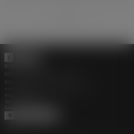
...
...
<<
<
12
13
14
15
16
17
18
>
>>
KMS AVOCATS
SOCIÉTÉ D’EXERCICE LIBÉRALE À
RESPONSABILITÉ LIMITÉE
4 rue Berthe Boisset épouse GRELINGER
94150 RUNGIS
Tél :
01 47 35 03 88
Email :
cabinet@kmsavocats.fr
NOUS LOCALISER