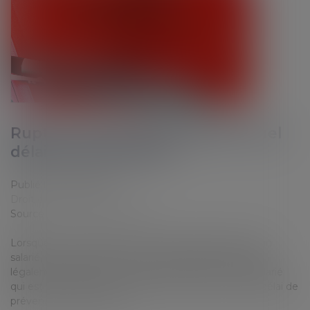
Rupture de la période d’essai : quel
délai de prévenance ?
Publié le :
19/01/2022
Droit du travail - Employeurs
Source :
www.editions-tissot.fr
Lorsque vous souhaitez rompre la période d’essai d’un
salarié, vous devez le prévenir en respectant un délai
légalement défini. Il en va de même si c’est votre salarié
qui est à l’origine de la rupture de l’essai. Quel est le délai de
prévenance à respecter ?