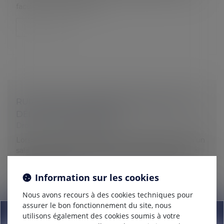
faculté peut conduire de...
Lire la suite
RUPTURE DE LA PÉRIODE D’ESSAI : QUEL
DÉLAI DE PRÉVENANCE ?
Droit du travail - Employeurs
Lorsque vous souhaitez rompre la période d’essai d’un
salarié, vous devez le prévenir en respectant un délai
légalement défini. Il en va de même si c’est votre
salarié qui est à...
Information sur les cookies
Lire la suite
Nous avons recours à des cookies techniques pour
assurer le bon fonctionnement du site, nous
Information
utilisons également des cookies soumis à votre