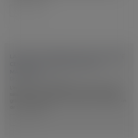
Lire la suite
LA PROTECTION ABSOLUE DE LA SALARIÉE
CESSE À LA FIN DE SON CONGÉ DE
MATERNITÉ
Droit du travail - Employeurs
L’employeur peut rompre le contrat de travail d’une
salariée pour une faute grave non liée à son état de
grossesse pendant les 10 semaines suivant l’expiration
de son congé de m...
Lire la suite