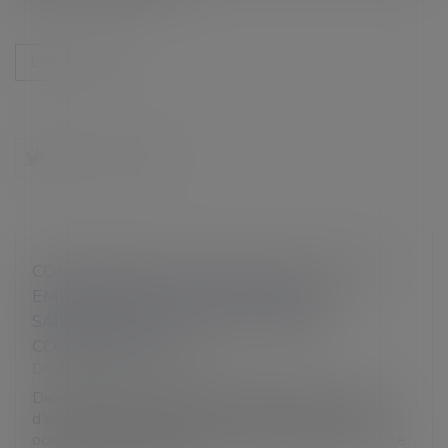
Lire la suite
CONVENTIONS COLLECTIVES : PEUT-ON
EMBAUCHER UN SALARIÉ EN CDD
SAISONNIERS DURANT 37 ANNÉES
CONSÉCUTIVES ?
Droit du travail - Employeurs
Dans certains secteurs comme l’hôtellerie, nombre
d’employeurs recourent aux CDD saisonniers pour
occuper certains postes. Mais parfois, abuser de cette