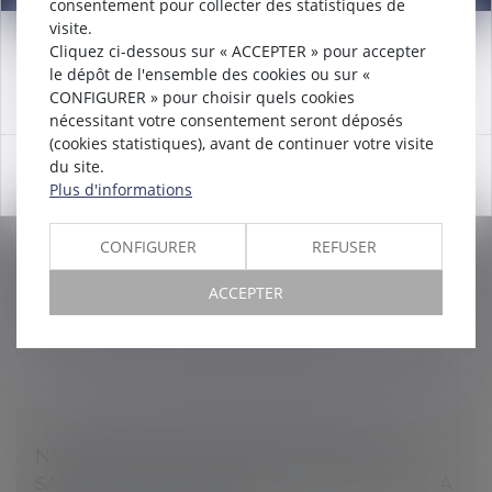
consentement pour collecter des statistiques de
visite.
Cliquez ci-dessous sur « ACCEPTER » pour accepter
Attention nouveau numéro de téléphone à compter du
le dépôt de l'ensemble des cookies ou sur «
12/12/2024:
01 56 30 01 75
UN DÉCRET PERMET L’ENTRÉE EN VIGUEUR
CONFIGURER » pour choisir quels cookies
nécessitant votre consentement seront déposés
DU TITRE-MOBILITÉS LE 1ER JANVIER 2022
(cookies statistiques), avant de continuer votre visite
Droit du travail - Employeurs
du site.
OK
La loi d’orientation des mobilités, dite loi LOM (JO du
Plus d'informations
26/12/2019) permet l’entrée en vigueur d’un nouveau
dispositif intitulé « titre mobilité ». Un décret du
CONFIGURER
REFUSER
16/12/2021 en dé...
ACCEPTER
Lire la suite
NOUVELLE VERSION DU PROTOCOLE
SANITAIRE ET TÉLÉTRAVAIL OBLIGATOIRE À