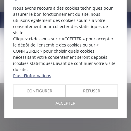
Nous avons recours à des cookies techniques pour
assurer le bon fonctionnement du site, nous
Information
utilisons également des cookies soumis à votre
consentement pour collecter des statistiques de
visite.
Cliquez ci-dessous sur « ACCEPTER » pour accepter
LICENCIEMENT D’UN SALARIÉ EN ABSENCE
Attention nouveau numéro de téléphone à compter du
le dépôt de l'ensemble des cookies ou sur «
MALADIE : UN RECRUTEMENT IMPÉRATIF
12/12/2024:
01 56 30 01 75
CONFIGURER » pour choisir quels cookies
MAIS SOUS QUEL DÉLAI ?
nécessitant votre consentement seront déposés
Droit du travail - Employeurs
(cookies statistiques), avant de continuer votre visite
du site.
Vous ne pouvez licencier un salarié malade absent qu’à
OK
Plus d'informations
la condition que son absence perturbe l’entreprise et
nécessite son remplacement définitif. Le licenciement
et l’embauche...
CONFIGURER
REFUSER
Lire la suite
ACCEPTER