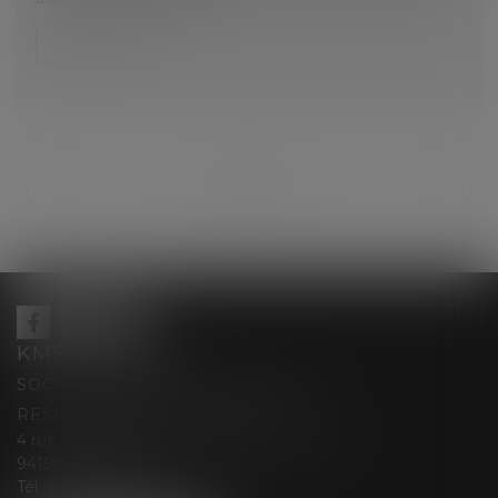
Lire la suite
...
...
<<
<
25
26
27
28
29
30
31
>
>>
KMS AVOCATS
SOCIÉTÉ D’EXERCICE LIBÉRALE À
RESPONSABILITÉ LIMITÉE
4 rue Berthe Boisset épouse GRELINGER
94150 RUNGIS
Tél :
01 47 35 03 88