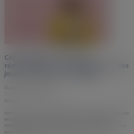
Crise sanitaire et perte de
rémunération : une monétisation des
jours de congés est possible
Publié le :
01/07/2020
Droit du travail - Employeurs
Source :
www.editions-tissot.fr
Afin de compenser la diminution de rémunération subie par
les salariés en activité partielle, la loi portant diverses
mesures liées à la crise sanitaire permet de monétiser des
jours de congés payés, ainsi que des jours de repos