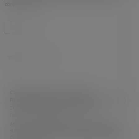
conventionnels...
Lire la suite
CRISE SANITAIRE ET PERTE DE
RÉMUNÉRATION : UNE MONÉTISATION DES
JOURS DE CONGÉS EST POSSIBLE
Droit du travail - Employeurs
Afin de compenser la diminution de rémunération
subie par les salariés en activité partielle, la loi portant
diverses mesures liées à la crise sanitaire permet de