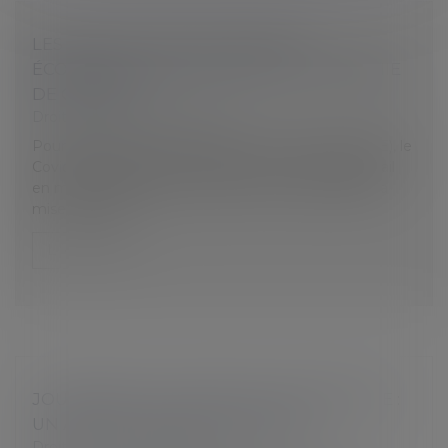
LES ÉLUS DU CSE ONT UN RÔLE
ÉCONOMIQUE À JOUER FACE À L’ÉPIDÉMIE
DE COVID-19
Droit du travail - Employeurs
Pour les élus du comité social et économique (CSE), le
Covid-19 a entraîné en premier lieu un intense travail
en matière de santé et sécurité. Une fois vérifiée la
mise en place...
Lire la suite
JOURNÉE DE SOLIDARITÉ ET PENTECÔTE :
UN AUTRE CHOIX EST POSSIBLE
Droit du travail - Employeurs