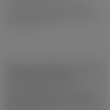
La journée de solidarité correspond à une journée
supplémentaire de travail par an pour le salarié.
Comment sont fixées les modalités de mise en place
de cette journée de solida...
Lire la suite
PRÉCISION EN MATIÈRE DE LICENCIEMENT
POUR ABSENCES RÉPÉTÉES ET
DÉSORGANISATION ENTREPRISE
Droit du travail - Employeurs
Une salariée est engagée le 6 novembre 2000, en
qualité de conseiller départemental rémunérée à la
commission, d’abord à temps partiel puis à temps plein
à compter du 1er janvie...