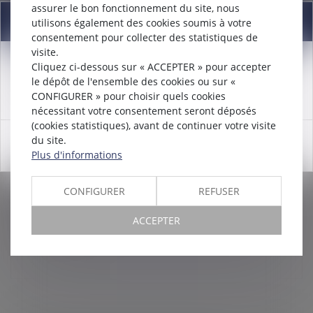
assurer le bon fonctionnement du site, nous
Information
utilisons également des cookies soumis à votre
consentement pour collecter des statistiques de
visite.
Cliquez ci-dessous sur « ACCEPTER » pour accepter
Attention nouveau numéro de téléphone à compter du
le dépôt de l'ensemble des cookies ou sur «
12/12/2024:
01 56 30 01 75
TENIR COMPTE DES MESURES SANITAIRES
CONFIGURER » pour choisir quels cookies
nécessitant votre consentement seront déposés
DANS L'ORGANISATION DES ENTRETIENS
(cookies statistiques), avant de continuer votre visite
PROFESSIONNELS
du site.
OK
Droit du travail - Employeurs
Plus d'informations
Le Ministère du travail actualise son questions-
réponses sur l’entretien professionnel pour tenir
CONFIGURER
REFUSER
compte des dispositions de l’ordonnance du 1er avril
2020 ayant adopté des mesu...
ACCEPTER
Lire la suite