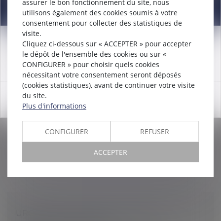
assurer le bon fonctionnement du site, nous
Information
utilisons également des cookies soumis à votre
consentement pour collecter des statistiques de
visite.
Cliquez ci-dessous sur « ACCEPTER » pour accepter
Attention nouveau numéro de téléphone à compter du
COVID 19 ET TÉLÉTRAVAIL : QUELLES
le dépôt de l'ensemble des cookies ou sur «
12/12/2024:
01 56 30 01 75
CONDITIONS DE MISE EN PLACE ?
CONFIGURER » pour choisir quels cookies
Droit du travail - Salariés
nécessitant votre consentement seront déposés
(cookies statistiques), avant de continuer votre visite
Afin de limiter la propagation du coronavirus, il est
du site.
OK
demandé aux entreprises d'organiser du télétravail ou
Plus d'informations
du travail à distance lorsque cela est possible. De quoi
s'agit-il et...
CONFIGURER
REFUSER
Lire la suite
ACCEPTER
URGENCE SANITAIRE : MODIFIER ET