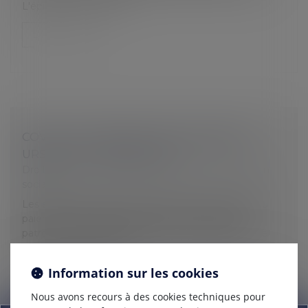
L'épidémie et les diffi...
Lire la suite
COVID-19 : LE REPORT DE L’ÉCHÉANCE
URSSAF DU 15 MARS 2020 ?
Droit du travail - Employeurs
/
Droit de la protection
sociale
Les employeurs peuvent reporter tout ou partie du
paiement à l'Urssaf des cotisations salariales et
patronales dont l’échéance est au 15 mars 2020. Ce
report, qui pourra aller j...
Information sur les cookies
Lire la suite
Nous avons recours à des cookies techniques pour