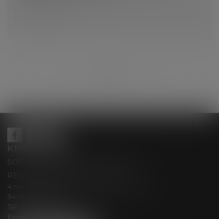
Lire la suite
...
...
<<
<
171
172
173
174
175
176
177
>
>>
KMS AVOCATS
SOCIÉTÉ D’EXERCICE LIBÉRALE À
RESPONSABILITÉ LIMITÉE
4 rue Berthe Boisset épouse GRELINGER
94150 RUNGIS
Tél :
01 47 35 03 88
Email :
cabinet@kmsavocats.fr