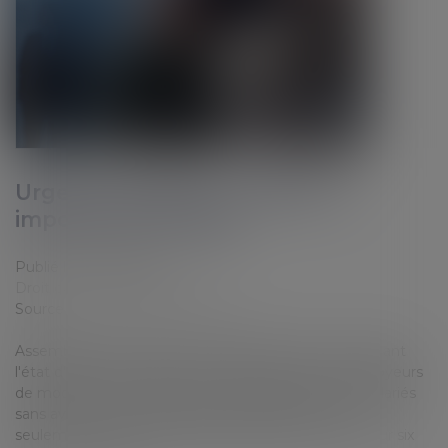
Urgence sanitaire : modifier et
imposer des congés
Publié le :
25/03/2020
Droit du travail - Employeurs
Source :
www.usinenouvelle.com
Assemblée et Sénat sont tombés d'accord. La loi créant
l'état d'urgence sanitaire donne le pouvoir aux employeurs
de modifier ou imposer les congés payés de leurs salariés
sans avoir besoin de respecter un délai d’un mois,
seulement si un accord d'entreprise le prévoit. Et pour six