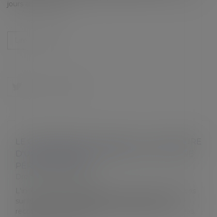
jours au maximum...
Lire la suite
LE CORONAVIRUS JUSTIFIE-T-IL LA RUPTURE
D'UNE PROMESSE D'EMBAUCHE OU D'UNE
PÉRIODE D'ESSAI ?
Droit du travail - Salariés
L'incertitude dans laquelle se trouvent les entreprises
sur leur avenir économique peut les amener à
reconsidérer les embauches qu'elles avaient prévues.