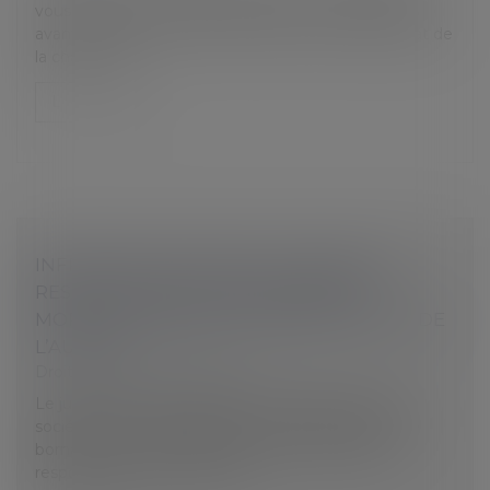
vous recevez un avis de contrôle au moins 15 jours
avant la première visite. Dans cet avis, il est fait état de
la charte du...
Lire la suite
INFRACTION AU DROIT DU TRAVAIL ET
RESPONSABILITÉ DES PERSONNES
MORALES : ABSENCE D’IDENTIFICATION DE
L’AUTEUR
Droit du travail - Employeurs
Le juge ne peut pas sanctionner pénalement une
société pour une infraction en droit du travail en se
bornant à relever qu’elle a été commise par son
responsable « en matière de...