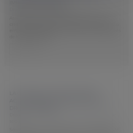
IMPOSER DES CONGÉS
Droit du travail - Employeurs
Assemblée et Sénat sont tombés d'accord. La loi
créant l'état d'urgence sanitaire donne le pouvoir aux
employeurs de modifier ou imposer les congés payés
de leurs salariés sans...
Lire la suite
LA CHARTE DU COTISANT URSSAF
ACTUALISÉE POUR TENIR COMPTE DU
DROIT À L’ERREUR
Droit du travail - Employeurs
/
Droit de la protection
sociale
Sous certaines conditions, avant un contrôle URSSAF,