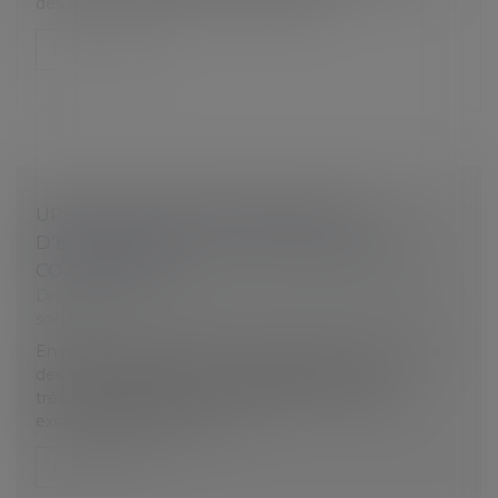
des tickets restaurants à leurs salariés...
Lire la suite
URSSAF : ENVOI DE PROPOSITION
D’ÉCHÉANCIER SUITE AUX REPORTS DE
COTISATIONS
Droit du travail - Employeurs
/
Droit de la protection
sociale
En raison de l’impact de la crise sanitaire sur l’activité
des entreprises et des conséquences sur leur
trésorerie, l’URSSAF a mis en place des mesures
exceptionnelles pour acco...
Lire la suite