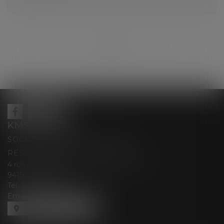
...
...
<<
<
146
147
148
149
150
151
152
>
>>
KMS AVOCATS
SOCIÉTÉ D’EXERCICE LIBÉRALE À
RESPONSABILITÉ LIMITÉE
4 rue Berthe Boisset épouse GRELINGER
94150 RUNGIS
Tél :
01 47 35 03 88
Email :
cabinet@kmsavocats.fr
NOUS LOCALISER