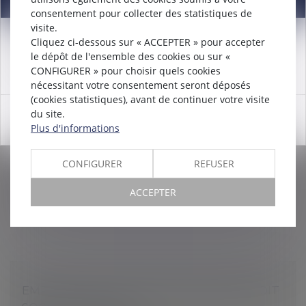
consentement pour collecter des statistiques de
CONTESTATION DU CARACTÈRE
visite.
PROFESSIONNEL DE LA MALADIE :
Cliquez ci-dessous sur « ACCEPTER » pour accepter
Attention nouveau numéro de téléphone à compter du
ÉVOLUTION DE JURISPRUDENCE
le dépôt de l'ensemble des cookies ou sur «
12/12/2024:
01 56 30 01 75
CONCERNANT LA PRESCRIPTION
CONFIGURER » pour choisir quels cookies
Droit du travail - Employeurs
/
Droit de la protection
nécessitant votre consentement seront déposés
sociale
(cookies statistiques), avant de continuer votre visite
du site.
OK
Après avoir vainement saisi la commission de recours
Plus d'informations
amiable d’une caisse d’une contestation de
l’opposabilité de la décision de prendre en charge, au
titre de la législation pr...
CONFIGURER
REFUSER
Lire la suite
ACCEPTER
EMPLOYEURS : LES NOUVEAUTÉS EN DROIT