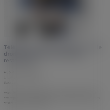
Télétravail : votre employeur a-t-il le
droit de supprimer les tickets
restaurant ?
Publié le :
09/03/2021
Droit du travail - Salariés
Source :
www.capital.fr
Avec le télétravail imposé par la crise sanitaire, plusieurs
entreprises ont décidé d’arrêter de distribuer des tickets
restaurants à leurs salariés...