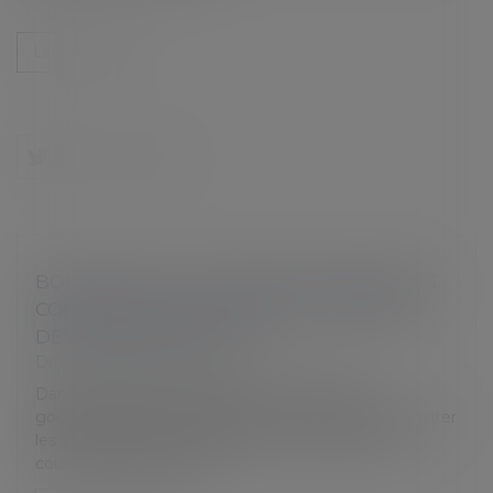
Lire la suite
BONUS-MALUS : LES SANCTIONS PRÉVUES
CONTRE LES EMPLOYEURS QUI ABUSENT
DES CONTRATS COURTS
Droit du travail - Salariés
Dans sa réforme de l’assurance chômage, le
gouvernement a mis en place une mesure pour inciter
les entreprises à réduire leur recours aux contrats
courts : le bonus-malus...