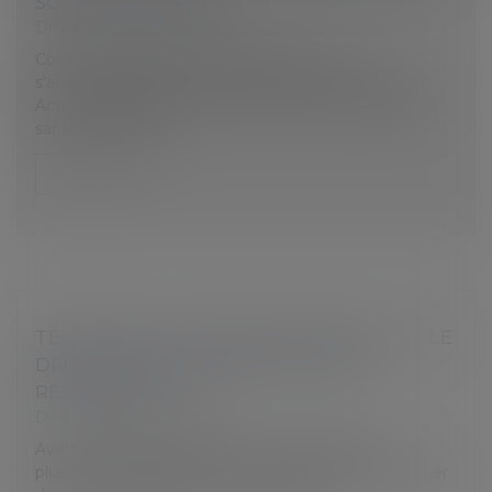
SOCIAL POUR 2021
Droit du travail - Employeurs
Comme chaque année, le millésime 2021
s'accompagne de diverses réformes en droit social.
Activité partielle, protection sociale complémentaire,
santé et sécurité...
Lire la suite
TÉLÉTRAVAIL : VOTRE EMPLOYEUR A-T-IL LE
DROIT DE SUPPRIMER LES TICKETS
RESTAURANT ?
Droit du travail - Salariés
Avec le télétravail imposé par la crise sanitaire,
plusieurs entreprises ont décidé d’arrêter de distribuer