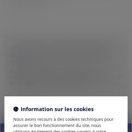
Lire la suite
LE CABINET VOUS PROPOSE LA PRISE DE
RENDEZ-VOUS EN LIGNE VIA MEET LAW
(NPU) Droit social
Prendre RDV avec Maître KARINE MARTIN
STAUDOHAR : https://www.kmsavocats.fr/rdv-en-ligne-
avec-maitre-karine-martin-staudohar.htm
Lire la suite
Information sur les cookies
Nous avons recours à des cookies techniques pour
assurer le bon fonctionnement du site, nous
Information
utilisons également des cookies soumis à votre