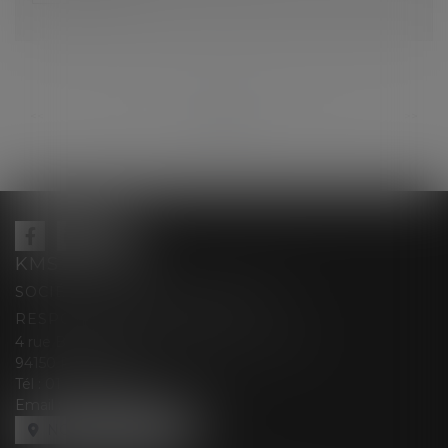
...
...
<<
<
93
94
95
96
97
98
99
>
>>
KMS AVOCATS
SOCIÉTÉ D’EXERCICE LIBÉRALE À
RESPONSABILITÉ LIMITÉE
4 rue Berthe Boisset épouse GRELINGER
94150 RUNGIS
Tél :
01 47 35 03 88
Email :
cabinet@kmsavocats.fr
NOUS LOCALISER