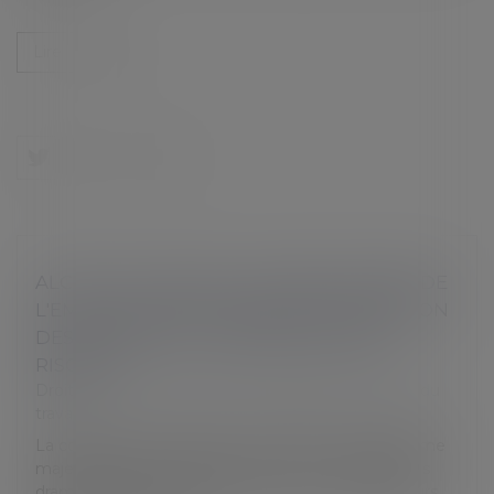
Lire la suite
ALCOOL AU VOLANT : LES OBLIGATIONS DE
L'EMPLOYEUR EN MATIÈRE DE FORMATION
DES SALARIÉS À LA PRÉVENTION DES
RISQUES
Droit du travail - Salariés
/
Responsabilité accident du
travail
La consommation d’alcool au volant est un problème
majeur dans notre société, avec des conséquences
dramatiques sur la sécurité routière. Les employeurs