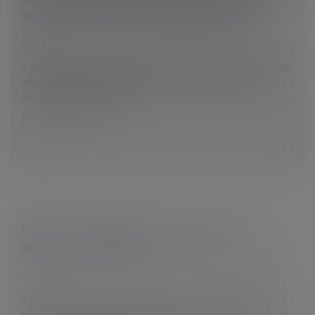
EN FORMATION PROFESSIONNELLE
Droit du travail - Salariés
/
Responsabilité accident du
travail
Le Ministère du Travail publie un mémento sur la santé
au travail des jeunes en formation professionnelle
accueillis en entreprise...
Lire la suite
CONTRÔLE URSSAF : LES NOUVELLES
RÈGLES À CONNAÎTRE
Droit du travail - Employeurs
/
Droit de la protection
sociale
Les cotisants doivent être informés de la mise en
place d’un contrôle de l’Urssaf au moins 30 jours avant