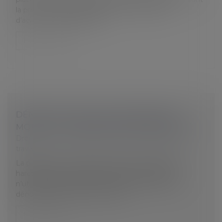
la première visite de l’agent de contrôle. Afin
d’accorder davantage de...
Lire la suite
DÉNONCIATION D’UN HARCÈLEMENT
MORAL : LE SALARIÉ EST MIEUX PROTÉGÉ
Droit du travail - Salariés
/
Relation individuelles au
travail
La protection des salariés dénonçant des faits de
harcèlement moral joue même si ces derniers
n’utilisent pas le terme de harcèlement dans leur
dénonciation, dès lors que les fa...
Lire la suite