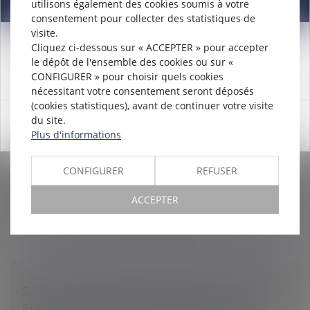
Information
utilisons également des cookies soumis à votre
consentement pour collecter des statistiques de
visite.
Cliquez ci-dessous sur « ACCEPTER » pour accepter
Attention nouveau numéro de téléphone à compter du
le dépôt de l'ensemble des cookies ou sur «
LES EMPLOYEURS PEUVENT
12/12/2024:
01 56 30 01 75
CONFIGURER » pour choisir quels cookies
TEMPORAIREMENT COUPER L’EAU CHAUDE
nécessitant votre consentement seront déposés
Droit du travail - Employeurs
/
Relation collectives au
(cookies statistiques), avant de continuer votre visite
travail
du site.
OK
Dans un souci de sobriété énergétique, les
Plus d'informations
employeurs peuvent, jusqu’au 30 juin 2024, supprimer
l’eau chaude sanitaire des lavabos...
CONFIGURER
REFUSER
Lire la suite
ACCEPTER
SANTÉ AU TRAVAIL : MÉMENTO POUR LES
EMPLOYEURS ACCUEILLANT DES JEUNES