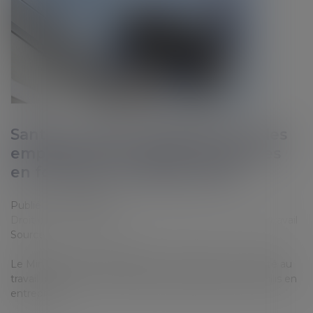
Santé au travail : mémento pour les
employeurs accueillant des jeunes
en formation professionnelle
Publié le :
16/05/2023
Droit du travail - Salariés
/
Responsabilité accident du travail
Source :
www.legisocial.fr
Le Ministère du Travail publie un mémento sur la santé au
travail des jeunes en formation professionnelle accueillis en
entreprise...