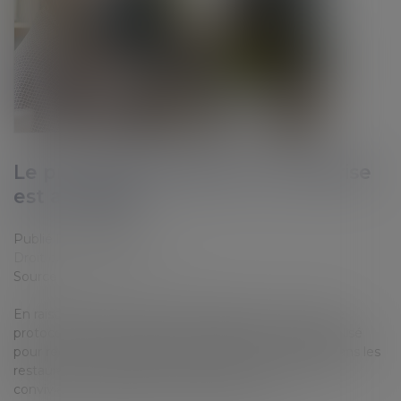
Le protocole sanitaire en entreprise
est actualisé
Publié le :
14/12/2021
Droit du travail - Employeurs
Source :
www.efl.fr
En raison de la 5e vague de l'épidémie de Covid-19, le
protocole national sanitaire en entreprise a été actualisé
pour renforcer les mesures sanitaires, notamment dans les
restaurants d'entreprise et pendant les moments de
convivialité, et rappeler l'importance d'une …