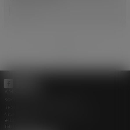
Lire la suite
...
...
<<
<
127
128
129
130
131
132
133
>
>>
KMS AVOCATS
SOCIÉTÉ D’EXERCICE LIBÉRALE À
RESPONSABILITÉ LIMITÉE
4 rue Berthe Boisset épouse GRELINGER
94150 RUNGIS
Tél :
01 47 35 03 88