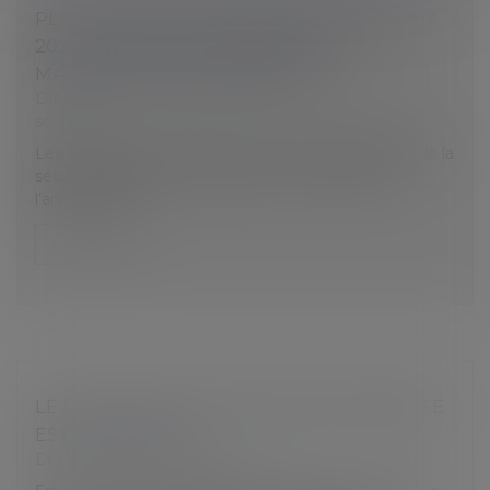
PLAFOND DE LA SÉCURITÉ SOCIALE POUR
2022 : LES URSSAF CONFIRMENT LE
MAINTIEN DU PLAFOND 2021
Droit du travail - Employeurs
/
Droit de la protection
sociale
Les Urssaf confirment que le montant du plafond de la
sécurité sociale ne devrait pas être modifié pour
l’année 2022...
Lire la suite
LE PROTOCOLE SANITAIRE EN ENTREPRISE
EST ACTUALISÉ
Droit du travail - Employeurs