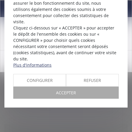
assurer le bon fonctionnement du site, nous
Information
utilisons également des cookies soumis à votre
consentement pour collecter des statistiques de
visite.
Cliquez ci-dessous sur « ACCEPTER » pour accepter
Attention nouveau numéro de téléphone à compter du
SUSPENSION ABUSIVE DU CONTRAT DE
le dépôt de l'ensemble des cookies ou sur «
12/12/2024:
01 56 30 01 75
TRAVAIL DU SALARIÉ INAPTE : ATTENTION À
CONFIGURER » pour choisir quels cookies
nécessitant votre consentement seront déposés
LA RÉSILIATION JUDICIAIRE !
(cookies statistiques), avant de continuer votre visite
Droit du travail - Salariés
du site.
OK
Maintenir délibérément un salarié déclaré inapte à son
Plus d'informations
poste de travail par le médecin du travail en inactivité
forcée au sein de l’entreprise sans évolution possible
CONFIGURER
REFUSER
constitue...
ACCEPTER
Lire la suite