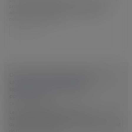
En raison de la 5e vague de l'épidémie de Covid-19, le
protocole national sanitaire en entreprise a été
actualisé pour renforcer les mesures sanitaires,
notamment dans les resta...
Lire la suite
DOIT ÊTRE CONSIDÉRÉ COMME NUL, LE
LICENCIEMENT PRONONCÉ EN
REPRÉSAILLES D’UNE SAISINE
PRUD’HOMALE
Droit du travail - Salariés
Le recours systématique à des heures
supplémentaires, portant la durée du travail du salarié
de 35h à 39h, s’analyse en une modification du contrat
de travail, que le salarié pe...