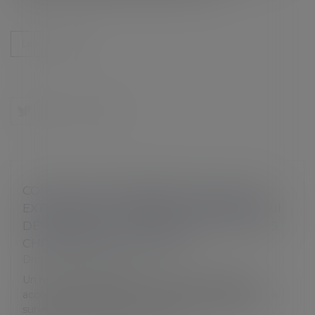
Lire la suite
CONGÉS POUR ÉVÈNEMENTS FAMILIAUX :
EXTENSION AUX PARENTS D’ENFANTS QUI
DÉVELOPPENT CERTAINES PATHOLOGIES
CHRONIQUES OU CANCERS
Droit du travail - Salariés
Un nouveau congé pour évènement familial est
accordé aux salariés. Il sera octroyé à l’annonce de la
survenue d’un cancer chez un enfant. Ou d’une