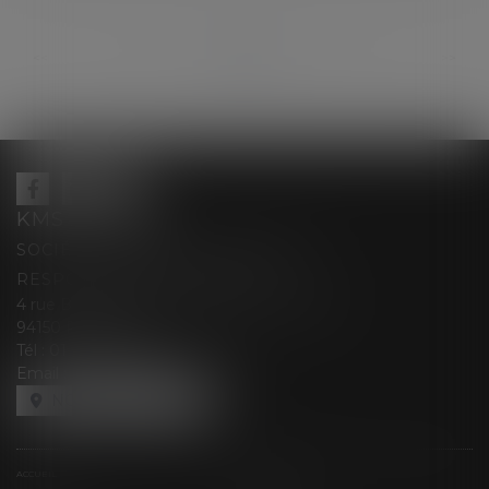
...
...
<<
<
175
176
177
178
179
180
181
>
>>
KMS AVOCATS
SOCIÉTÉ D’EXERCICE LIBÉRALE À
RESPONSABILITÉ LIMITÉE
4 rue Berthe Boisset épouse GRELINGER
94150 RUNGIS
Tél :
01 47 35 03 88
Email :
cabinet@kmsavocats.fr
NOUS LOCALISER
ACCUEIL
PRÉSENTATION