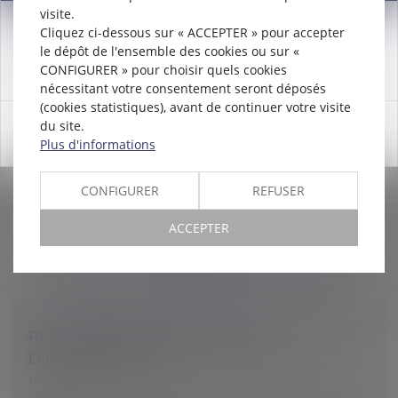
visite.
MESURES PRÉPARATOIRES À UN
Cliquez ci-dessous sur « ACCEPTER » pour accepter
Attention nouveau numéro de téléphone à compter du
LICENCIEMENT PENDANT LA PÉRIODE DE
le dépôt de l'ensemble des cookies ou sur «
12/12/2024:
01 56 30 01 75
CONGÉ DE MATERNITÉ D’UNE SALARIÉ
CONFIGURER » pour choisir quels cookies
Droit du travail - Salariés
nécessitant votre consentement seront déposés
(cookies statistiques), avant de continuer votre visite
La simple réunion par l’employeur, au fur et à mesure
du site.
OK
de leur signalement, d’éléments relatifs aux
Plus d'informations
dysfonctionnements portés à sa connaissance, ne
peut être considérée comme une...
CONFIGURER
REFUSER
Lire la suite
ACCEPTER
REDRESSEMENT URSSAF POUR
DISCRIMINATION
Droit du travail - Employeurs
/
Droit de la protection
sociale