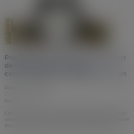
Prescription de l’action en paiement
de l’indemnité de rupture
conventionnelle : le délai est d'un an
Publié le :
20/01/2020
Droit du travail - Salariés
Source :
www.efl.fr
L’action en paiement de l’indemnité spécifique de rupture
conventionnelle est soumise au délai spécial de prescription
d’un an prévu par l’article L 1237-14 du Code du travail...