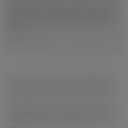
Sous peine d'un redressement de la part de l'Urssaf sur
telle ou telle activité ou prestation, le comité social et
économique doit vraiment veiller à ne pas utiliser un
critère...
Lire la suite
PROCÉDURE DE MÉDIATION EN MATIÈRE
DE SÉCURITÉ SOCIALE DES INDÉPENDANTS
Droit du travail - Employeurs
/
Droit de la protection
sociale
La sécurité sociale des indépendants (ex-RSI) est sur
les rails. Il est possible, en cas de souci, de faire appel à
un médiateur. Batiactu vous rappelle la marche à
suivre...