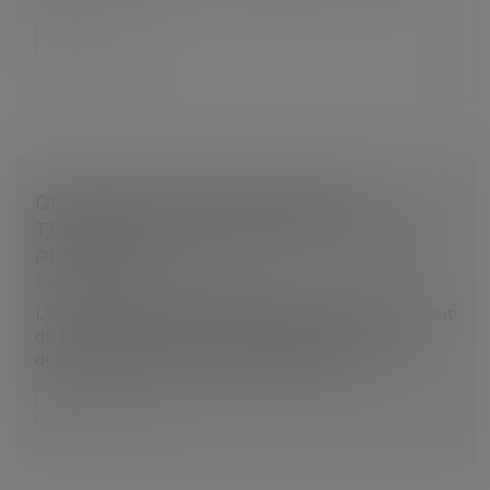
Lire la suite
DÉCLARATION OBLIGATOIRE DES
TRAVAILLEURS HANDICAPÉS VIA LA DSN :
PRÉCISIONS
Droit du travail - Employeurs
L'Urssaf revient sur les modalités déclaratives du statut
de travailleur handicapé des salariés que devront
désormais respecter tous les employeurs...
Lire la suite