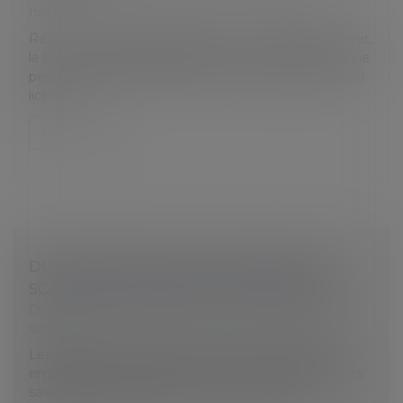
travail
Réunie en assemblée plénière le 22 décembre dernier,
la Cour de cassation a rappelé qu’un motif tiré de la vie
personnelle du salarié ne peut, en principe, justifier un
licencie...
Lire la suite
DU NOUVEAU POUR LES COTISATIONS
SOCIALES DUES PAR LES EMPLOYEURS
Droit du travail - Employeurs
/
Droit de la protection
sociale
Les cotisations de Sécurité sociale à la charge des
employeurs augmentent pour les rémunérations des
salariés dues à compter du 1er janvier 2024...