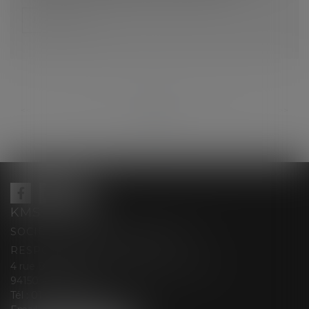
Lire la suite
...
...
<<
<
74
75
76
77
78
79
80
>
>>
KMS AVOCATS
SOCIÉTÉ D’EXERCICE LIBÉRALE À
RESPONSABILITÉ LIMITÉE
4 rue Berthe Boisset épouse GRELINGER
94150 RUNGIS
Tél :
01 47 35 03 88