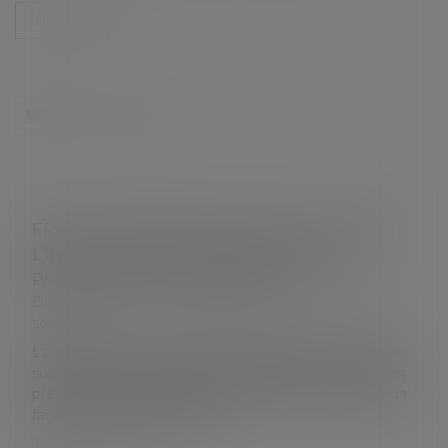
Lire la suite
FRAIS DE TRANSPORT DOMICILE-TRAVAIL :
L’INCITATION À LA PRISE EN CHARGE
PATRONALE EST RECONDUITE
Droit du travail - Employeurs
/
Droit de la protection
sociale
La loi de finances pour 2024 proroge pour une année
supplémentaire certains aménagements temporaires
prévus pour les années 2022 et 2023 et augmente de
façon pérenne des plafond...