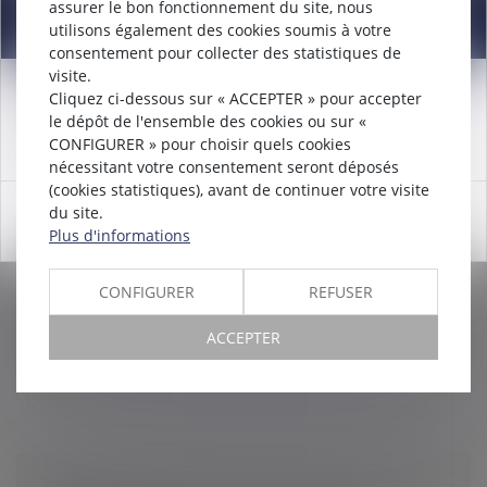
assurer le bon fonctionnement du site, nous
Information
utilisons également des cookies soumis à votre
consentement pour collecter des statistiques de
visite.
LICENCIEMENT PRIS SUR LA BASE
Cliquez ci-dessous sur « ACCEPTER » pour accepter
Attention nouveau numéro de téléphone à compter du
D’ENREGISTREMENTS DÉLOYAUX : LA COUR
le dépôt de l'ensemble des cookies ou sur «
12/12/2024:
01 56 30 01 75
CONFIGURER » pour choisir quels cookies
DE CASSATION VALIDE LE MODE DE PREUVE
nécessitant votre consentement seront déposés
Droit du travail - Employeurs
/
Relation individuelles au
(cookies statistiques), avant de continuer votre visite
travail
du site.
OK
Les vacances de Noël n’auront pas empêché la Cour
Plus d'informations
de cassation de se saisir de la question relative à
l’admission d’un mode de preuve déloyale dans le
CONFIGURER
REFUSER
cadre d’un licenciement po...
ACCEPTER
Lire la suite