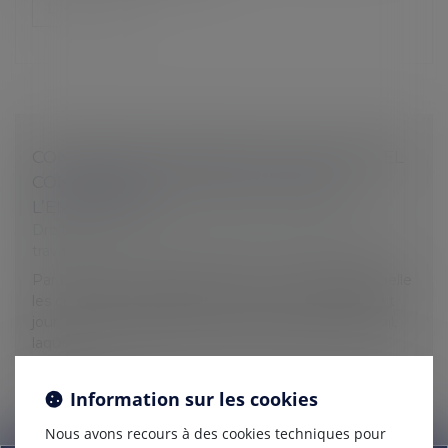
Lire la suite
CONVENTION EN FORFAIT JOURS : RAPPEL
CONCERNANT LES OBLIGATIONS DE
L’EMPLOYEUR
Droit du travail - Salariés
/
Relation individuelles au
travail
Par un arrêt du 10 janvier 2024, la Cour d’appel rappelle
les conditions de validité d’une convention de forfait
jour, au vasa de l’article L 3121-65 I du Code du travail,
laque...
Lire la suite
Information sur les cookies
Nous avons recours à des cookies techniques pour