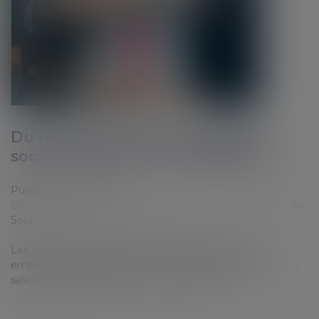
Du nouveau pour les cotisations
sociales dues par les employeurs
Publié le :
15/01/2024
Droit du travail - Employeurs
/
Droit de la protection sociale
Source :
cabinet-rs.expert-infos.com
Les cotisations de Sécurité sociale à la charge des
employeurs augmentent pour les rémunérations des
salariés dues à compter du 1er janvier 2024...