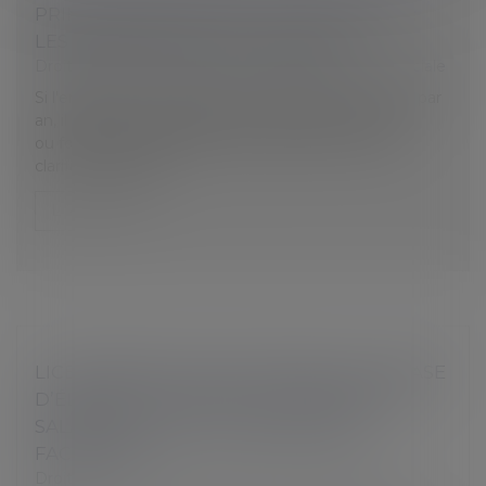
PRIME DE PARTAGE DE LA VALEUR 2024 :
LES PRÉCISIONS UTILES DU BOSS
Droit du travail - Salariés
/
Droit de la protection sociale
Si l'employeur peut désormais attribuer deux PPV par
an, il doit, pour chaque prime, conclure un accord
ou formaliser sa décision, précise le BOSS. Celui-ci
clarifie aussi l'app...
Lire la suite
LICENCIEMENT DISCIPLINAIRE SUR LA BASE
D’ÉLÉMENTS TIRÉS DE LA VIE PRIVÉE DU
SALARIÉ : QUID DE LA MESSAGERIE
FACEBOOK ?
Droit du travail - Salariés
/
Relation individuelles au