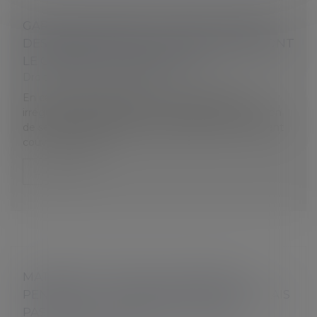
GARANTIE DE PASSIF : PRISE EN CHARGE
DES INDEMNITÉS DUES À UN SALARIÉ DONT
LE CONTRAT EST REQUALIFIÉ
Droit du travail - Employeurs
En cas de requalification de contrats de travail
irréguliers poursuivis par une société après la cession
de ses actions, la garantie de passif due par le cédant
couvre les indem...
Lire la suite
MATERNITÉ : PROTECTION ABSOLUE
PENDANT LE CONGÉ PATHOLOGIQUE, MAIS
PAS PENDANT UN ARRÊT MALADIE