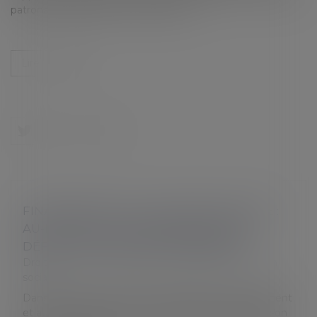
patronales applicable aux entreprises …
Lire la suite
FINANCEMENT DE LA SÉCURITÉ SOCIALE :
AU-DELÀ DE LA CRISE SANITAIRE, DES
DÉFICITS SOCIAUX QUI PERDURENT
Droit du travail - Employeurs
/
Droit de la protection
sociale
Dans le cadre de sa mission d’assistance au Parlement
et au Gouvernement, la Cour des comptes publie son