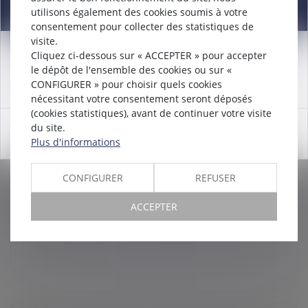
Information
utilisons également des cookies soumis à votre
consentement pour collecter des statistiques de
visite.
Cliquez ci-dessous sur « ACCEPTER » pour accepter
Attention nouveau numéro de téléphone à compter du
le dépôt de l'ensemble des cookies ou sur «
MONÉTISATION DES JOURS DE REPOS ET
12/12/2024:
01 56 30 01 75
CONFIGURER » pour choisir quels cookies
DE RTT : QUELLES SONT LES
nécessitant votre consentement seront déposés
EXONÉRATIONS POSSIBLES ?
(cookies statistiques), avant de continuer votre visite
Droit du travail - Employeurs
/
Droit de la protection
du site.
OK
sociale
Plus d'informations
Sur son site internet, le réseau des Urssaf confirme
que les jours de repos ou de RTT monétisés
CONFIGURER
REFUSER
bénéficient des mêmes exonérations que celles
prévues pour les heures supplémenta...
ACCEPTER
Lire la suite