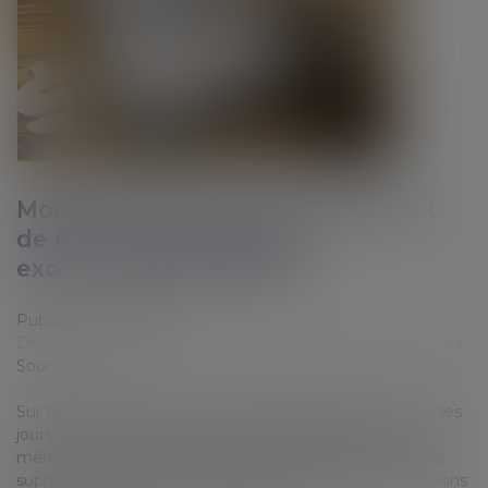
Monétisation des jours de repos et
de RTT : quelles sont les
exonérations possibles ?
Publié le :
27/10/2022
Droit du travail - Employeurs
/
Droit de la protection sociale
Source :
www.efl.fr
Sur son site internet, le réseau des Urssaf confirme que les
jours de repos ou de RTT monétisés bénéficient des
mêmes exonérations que celles prévues pour les heures
supplémentaires, sauf la déduction forfaitaire de cotisations