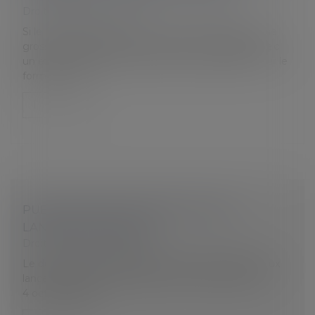
Droit du travail - Salariés
Si le médecin prescrivant un arrêt de travail lié à une
grossesse oublie de cocher la case « en rapport avec
un état pathologique résultant de la grossesse » sur le
formulaire d...
Lire la suite
PUBLICATION DU DÉCRET SUR LES
LANCEURS D'ALERTE
Droit du travail - Employeurs
Le décret n° 2022-1284 du 3 octobre 2022 relatif aux
lanceurs d’alerte a été publié au Journal officiel du
4 octobre 2022...