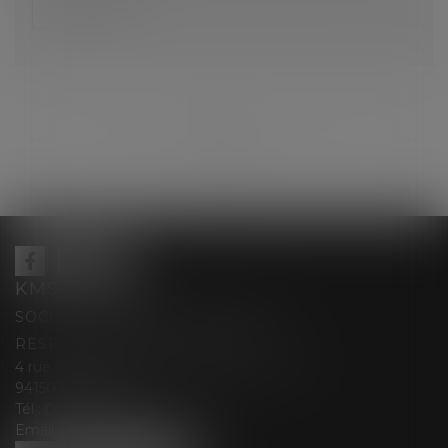
Lire la suite
...
...
<<
<
107
108
109
110
111
112
113
>
>>
KMS AVOCATS
SOCIÉTÉ D’EXERCICE LIBÉRALE À
RESPONSABILITÉ LIMITÉE
4 rue Berthe Boisset épouse GRELINGER
94150 RUNGIS
Tél :
01 47 35 03 88
Email :
cabinet@kmsavocats.fr