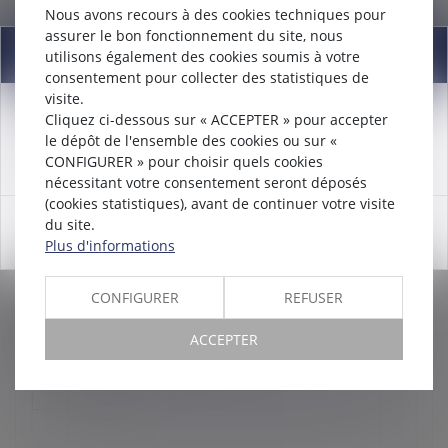
Nous avons recours à des cookies techniques pour
assurer le bon fonctionnement du site, nous
Lire la suite
Information
utilisons également des cookies soumis à votre
consentement pour collecter des statistiques de
visite.
Cliquez ci-dessous sur « ACCEPTER » pour accepter
Attention nouveau numéro de téléphone à compter du
le dépôt de l'ensemble des cookies ou sur «
12/12/2024:
01 56 30 01 75
CONFIGURER » pour choisir quels cookies
nécessitant votre consentement seront déposés
TENIR COMPTE DES MESURES SANITAIRES
(cookies statistiques), avant de continuer votre visite
DANS L'ORGANISATION DES ENTRETIENS
du site.
OK
PROFESSIONNELS
Plus d'informations
Droit du travail - Employeurs
Le Ministère du travail actualise son questions-
CONFIGURER
REFUSER
réponses sur l’entretien professionnel pour tenir
compte des dispositions de l’ordonnance du 1er avril
ACCEPTER
2020 ayant adopté des mesu...
Lire la suite