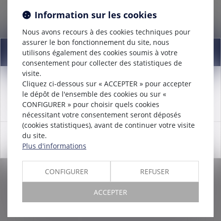
Lire la suite
Information sur les cookies
Nous avons recours à des cookies techniques pour
assurer le bon fonctionnement du site, nous
Information
utilisons également des cookies soumis à votre
consentement pour collecter des statistiques de
visite.
Cliquez ci-dessous sur « ACCEPTER » pour accepter
QUELLES NOUVEAUTÉS POUR LES
Attention nouveau numéro de téléphone à compter du
le dépôt de l'ensemble des cookies ou sur «
CONTRIBUTIONS D'ASSURANCE CHÔMAGE
12/12/2024:
01 56 30 01 75
CONFIGURER » pour choisir quels cookies
EN 2025 ?
nécessitant votre consentement seront déposés
Droit du travail - Employeurs
/
Droit de la protection
(cookies statistiques), avant de continuer votre visite
sociale
du site.
OK
Plus d'informations
La convention d'assurance chômage du 15 novembre
2024 et ses textes associés ont été agréés par arrêté
publié le 20 décembre 2024. Ces textes remplacent
CONFIGURER
REFUSER
depuis le 1er janvier 20...
ACCEPTER
Lire la suite