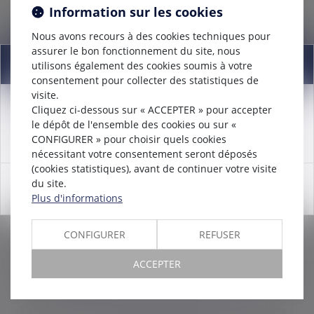
Information sur les cookies
Lire la suite
Nous avons recours à des cookies techniques pour
assurer le bon fonctionnement du site, nous
Information
utilisons également des cookies soumis à votre
consentement pour collecter des statistiques de
visite.
Cliquez ci-dessous sur « ACCEPTER » pour accepter
Attention nouveau numéro de téléphone à compter du
UN MANQUEMENT À LA SÉCURITÉ PEUT
le dépôt de l'ensemble des cookies ou sur «
12/12/2024:
01 56 30 01 75
CONFIGURER » pour choisir quels cookies
JUSTIFIER UN LICENCIEMENT IMMÉDIAT
nécessitant votre consentement seront déposés
Droit du travail - Employeurs
/
Relation individuelles au
(cookies statistiques), avant de continuer votre visite
travail
du site.
OK
Dans un arrêt du 21 mai 2025, la Cour de cassation
Plus d'informations
rappelle que le non-respect des procédures de sûreté
aéroportuaire peut constituer une faute grave,
CONFIGURER
REFUSER
justifiant un licenciement...
ACCEPTER
Lire la suite