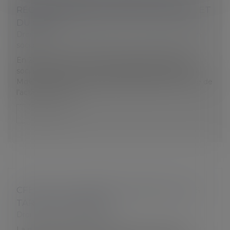
RÉGIME GÉNÉRAL DE SÉCURITÉ SOCIALE ET
DU CPSTI
Droit du travail - Employeurs
/
Droit de la protection
sociale
En 2020, le déficit du régime général de sécurité
sociale a atteint un niveau inédit de 36,2 Md€ (38,7
Md€ avec le Fonds de solidarité vieillesse). La chute de
l’activité économ...
Lire la suite
CFE 2021 : UN ACOMPTE À PAYER AU PLUS
TARD LE 15 JUIN 2021
Droit du travail - Employeurs
La date limite de paiement de votre acompte de