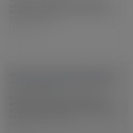
cotisation foncière des entreprises (CFE) et/ou
d’imposition forfaitaire sur les entreprises de réseaux
(IFER) est fixée au 15 jui...
Lire la suite
DE NOUVELLES MESURES CONCERNANT
LES CONGÉS PAYÉS DES TRAVAILLEURS
Droit du travail - Salariés
Si actuellement le gouvernement autorise un
employeur à imposer 6 jours de congé payé à son
employé, ce chiffre est monté à 8 jours depuis le 20
mai dernier. Pour rappel, cette...
Lire la suite