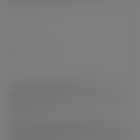
Lire la suite
COVID-19 : GÉNÉRALISATION DU
RÉTROTRACING DANS TOUTE LA FRANCE
DÉBUT JUILLET
Droit du travail - Employeurs
/
Droit de la protection
sociale
Le dispositif de recherche des chaînes de
contamination, appelé contact tracing, a été lancé le 13
mai 2020 par l’Assurance Maladie. Il a évolué plusieurs