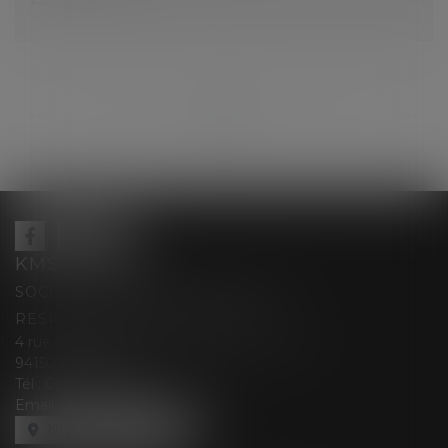
...
...
<<
<
139
140
141
142
143
144
145
>
>>
KMS AVOCATS
SOCIÉTÉ D’EXERCICE LIBÉRALE À
RESPONSABILITÉ LIMITÉE
4 rue Berthe Boisset épouse GRELINGER
94150 RUNGIS
Tél :
01 47 35 03 88
Email :
cabinet@kmsavocats.fr
NOUS LOCALISER