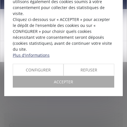
Information
utilisons également des cookies soumis à votre
consentement pour collecter des statistiques de
visite.
Cliquez ci-dessous sur « ACCEPTER » pour accepter
Attention nouveau numéro de téléphone à compter du
LES HEURES ACQUISES AU TITRE DU DIF
le dépôt de l'ensemble des cookies ou sur «
12/12/2024:
01 56 30 01 75
CONFIGURER » pour choisir quels cookies
DOIVENT ÊTRE INSCRITES SUR LE CPF
nécessitant votre consentement seront déposés
AVANT LE 1ER JUILLET 2021
(cookies statistiques), avant de continuer votre visite
Droit du travail - Salariés
du site.
OK
Pour ne pas perdre leurs droits acquis au titre de
Plus d'informations
l'ancien droit individuel à la formation, les salariés
doivent impérativement les transférer sur leur compte
CONFIGURER
REFUSER
personnel de form...
ACCEPTER
Lire la suite
CERTIFICATION DES COMPTES 2020 DU