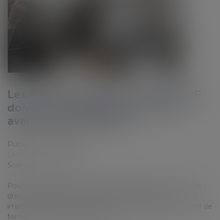
Les heures acquises au titre du DIF
doivent être inscrites sur le CPF
avant le 1er juillet 2021
Publié le :
21/06/2021
Droit du travail - Salariés
Source :
www.efl.fr
Pour ne pas perdre leurs droits acquis au titre de l'ancien
droit individuel à la formation, les salariés doivent
impérativement les transférer sur leur compte personnel de
formation jusqu'au 30 juin 2021...