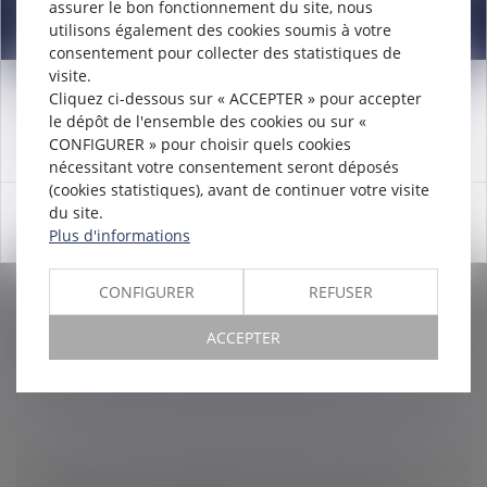
assurer le bon fonctionnement du site, nous
Information
utilisons également des cookies soumis à votre
consentement pour collecter des statistiques de
visite.
LE HARCÈLEMENT MORAL QUI EST
Cliquez ci-dessous sur « ACCEPTER » pour accepter
Attention nouveau numéro de téléphone à compter du
RECONNU PAR LA JURIDICTION ENTRAÎNE
le dépôt de l'ensemble des cookies ou sur «
12/12/2024:
01 56 30 01 75
LA NULLITÉ DU LICENCIEMENT, AVEC
CONFIGURER » pour choisir quels cookies
nécessitant votre consentement seront déposés
TOUTES CONSÉQUENCES DE DROIT
(cookies statistiques), avant de continuer votre visite
Nos jurisprudences
du site.
OK
Par une décision du 12 septembre 2023, le Conseil de
Plus d'informations
Prud’hommes de Paris a fait droit à la demande d’une
salariée représentée par le cabinet, sur fond de
CONFIGURER
REFUSER
harcèlement moral. Pou...
ACCEPTER
Lire la suite