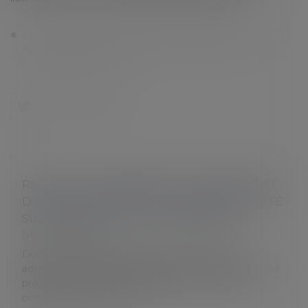
Le harcèlement moral qui est reconnu par la juridiction
entraîne la nullité du licenciement, avec toutes
conséquences de droit
REJET DE LA DEMANDE DE LICENCIEMENT
DU SALARIÉ PROTÉGÉ POUR IRRÉGULARITÉ
SUBSTANTIELLE DE LA PROCÉDURE
Nos jurisprudences
Doit être refusée la demande de licenciement
adressée à l’inspection du travail concernant un salarié
protégé, dès lors que la procédure présente une
omission concernant l’infor...