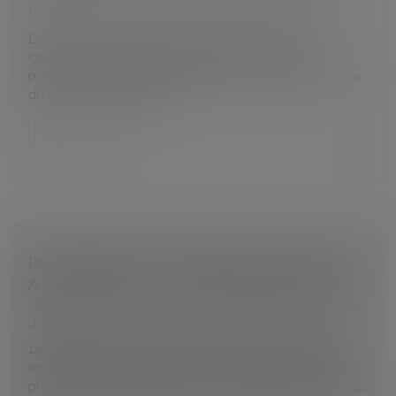
travail
Dans une décision du 25 octobre 2023, la Cour de
cassation juge que le salarié temporaire peut
prétendre, en application de l'article L 1251-18 du Code
du travail, au paiement d...
Lire la suite
PUNAISES DE LIT AU TRAVAIL : ATTENTION
À VOTRE OBLIGATION DE PRÉVENTION !
Droit du travail - Employeurs
/
Responsabilité accident
du travail
Le Code du Travail impose à l'employeur de prendre
les mesures nécessaires pour assurer la sécurité et
protéger la santé physique et mentale des travailleurs…