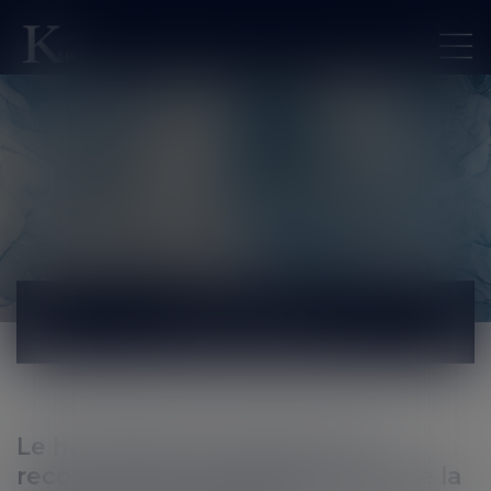
ACTUALITÉS
Le harcèlement moral qui est
reconnu par la juridiction entraîne la