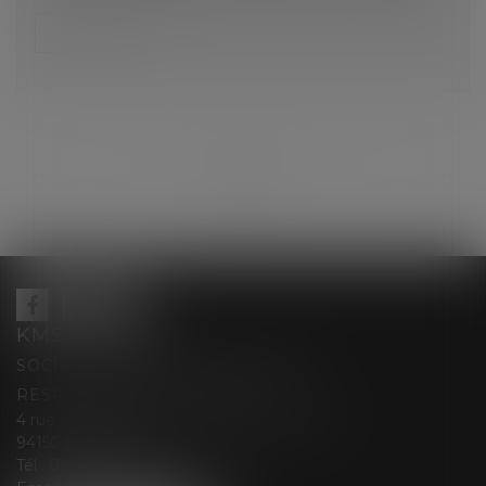
Lire la suite
...
...
<<
<
79
80
81
82
83
84
85
>
>>
KMS AVOCATS
SOCIÉTÉ D’EXERCICE LIBÉRALE À
RESPONSABILITÉ LIMITÉE
4 rue Berthe Boisset épouse GRELINGER
94150 RUNGIS
Tél :
01 47 35 03 88