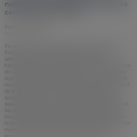
nullité du licenciement, avec toutes
conséquences de droit
Publié le :
07/11/2023
Nos jurisprudences
Par une décision du 12 septembre 2023, le Conseil de
Prud’hommes de Paris a fait droit à la demande d’une
salariée représentée par le cabinet, sur fond de
harcèlement moral. Pour la juridiction, le fait pour la salariée
de subir une pression constante au travail, de ne pas avoir
reçu de descriptif du poste et de ses fonctions, de subir le
sous-effectif constant de l’entreprise et un alourdissement
de la charge de travail, en plus de faire l’objet d’une
surveillance accrue, sont de nature à caractériser que la
salariée a en effet subi un alourdissement de sa charge de
travail, répondant à la définition légale du harcèlement
moral. La salariée était par conséquent fondée à solliciter
l’indemnisation de son préjudice, en ce que le harcèlement
moral reconnu par la juridiction entraîne la nullité du
licenciement, avec toutes conséquences de droit.