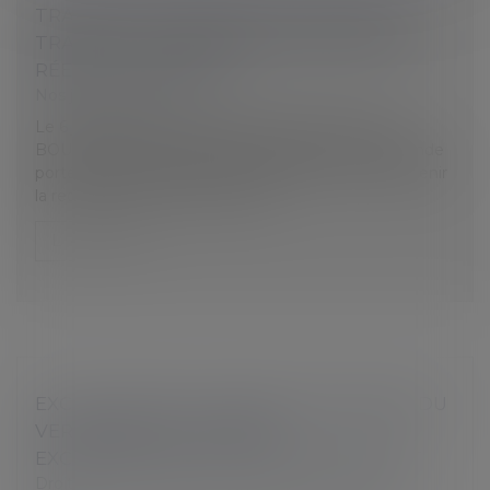
TRANSFERTS RÉPÉTÉS DU CONTRAT DE
TRAVAIL ET LICENCIEMENT SANS CAUSE
RÉELLE ET SÉRIEUSE
Nos jurisprudences
Le 6 juillet 2023, le Conseil de Prud’hommes de
BOULOGNE-BILLANCOURT à fait droit à la demande
portée par Me MARTIN STAUDOHAR, visant à obtenir
la requalification d’un licenciem...
Lire la suite
EXCLUSION DES SALARIÉS TEMPORAIRE DU
VERSEMENT DE LA PRIME
EXCEPTIONNELLE DE POUVOIR D’ACHAT
Droit du travail - Salariés
/
Relation individuelles au