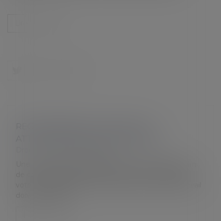
Lire la suite
RECONFINEMENT : NOUVELLES
ATTESTATIONS DE DÉPLACEMENT
Droit du travail - Employeurs
Une nouvelle fois, les déplacements sont limités afin
de contenir l’épidémie de Covid-19. Les salariés de
votre entreprise qui ne peuvent pas être en télétravail
doivent dispose...
Lire la suite