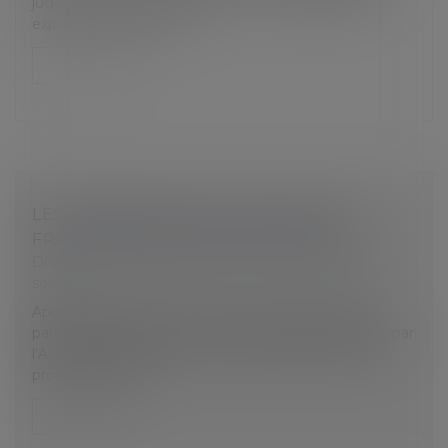
juge même si l’employeur ne s’en est pas prévalu
expressément dans la l...
Lire la suite
LES PARENTS ENDEUILLÉS PEUVENT
FRACTIONNER LEUR CONGÉ DE DEUIL
Droit du travail - Employeurs
/
Droit de la protection
sociale
Après le décès d’un enfant de moins de 25 ans, les
parents bénéficient d’un congé de deuil indemnisé par
l’Assurance maladie. Il peut être pris, selon le statut
professionnel de...
Lire la suite