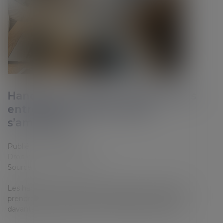
Handicap au travail : Comment les
entreprises peuvent-elles
s’améliorer ?
Publié le :
27/10/2020
Droit du travail - Employeurs
Source :
www.indicerh.net
Les handicaps au travail sont des facteurs capitaux à
prendre en compte dans les entreprises. Découvrez
davantage le sujet pour avoir de bonnes solutions...