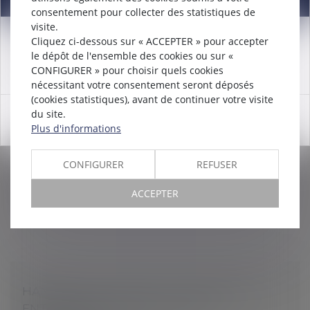
consentement pour collecter des statistiques de
visite.
Cliquez ci-dessous sur « ACCEPTER » pour accepter
Attention nouveau numéro de téléphone à compter du
le dépôt de l'ensemble des cookies ou sur «
12/12/2024:
01 56 30 01 75
PORT DU MASQUE OBLIGATOIRE : CERTAINS
CONFIGURER » pour choisir quels cookies
MÉTIERS BÉNÉFICIENT D’UNE DÉROGATION
nécessitant votre consentement seront déposés
Droit du travail - Salariés
(cookies statistiques), avant de continuer votre visite
du site.
Le ministère du Travail complète son questions-
OK
Plus d'informations
réponses sur les mesures préventives dans l’entreprise
contre la Covid-19. Concernant le port du masque, il
rappelle que celui-ci...
CONFIGURER
REFUSER
Lire la suite
ACCEPTER
HANDICAP AU TRAVAIL : COMMENT LES
ENTREPRISES PEUVENT-ELLES