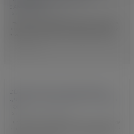
S’AMÉLIORER ?
Droit du travail - Employeurs
Les handicaps au travail sont des facteurs capitaux à
prendre en compte dans les entreprises. Découvrez
davantage le sujet pour avoir de bonnes solutions...
Lire la suite
DÉNONCIATION D’UN HARCÈLEMENT :
QUAND LE JUGE RECONNAÎT LA MAUVAISE
FOI
Droit du travail - Employeurs
La mauvaise foi du salarié ayant dénoncé des faits de
harcèlement moral, qui peut être invoquée devant le