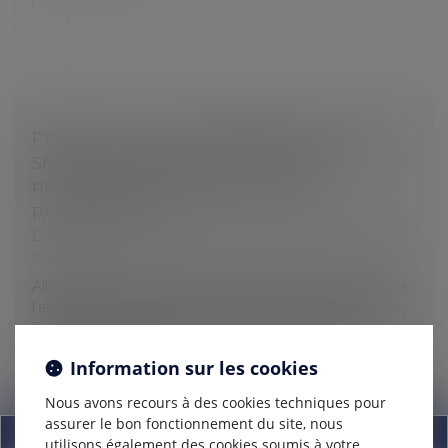
PROJET DE LOI DE FINANCEMENT DE LA
SÉCURITÉ SOCIALE POUR 2021 : LES
PRINCIPALES MESURES POUR LES
PARTICULIERS
Droit du travail - Employeurs
/
Droit de la protection
sociale
Allongement du congé de paternité, revalorisation de
l'allocation supplémentaire d'invalidité (ASI), nouveau
Forfait Patient Urgence (FPU), développement de
l'offre de maisons d...
Information sur les cookies
Lire la suite
Nous avons recours à des cookies techniques pour
assurer le bon fonctionnement du site, nous
Information
utilisons également des cookies soumis à votre