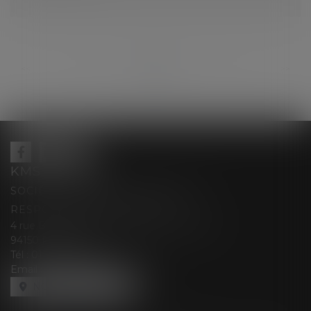
...
...
<<
<
156
157
158
159
160
161
162
>
>>
KMS AVOCATS
SOCIÉTÉ D’EXERCICE LIBÉRALE À
RESPONSABILITÉ LIMITÉE
4 rue Berthe Boisset épouse GRELINGER
94150 RUNGIS
Tél :
01 47 35 03 88
Email :
cabinet@kmsavocats.fr
NOUS LOCALISER