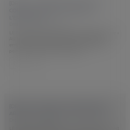
[DROIT DU TRAVAIL] SOLDE DE TOUT
COMPTE : UNE OBLIGATION POUR
L’EMPLOYEUR
Droit du travail - Employeurs
LE CAS DE… Madame FINANCIER de la Boulangerie «
AU LAMA JOYEUX » est ravie, car les étudiants
embauchés pour produire les LAMAS LUTINS ont
permis d’écouler 1500 pièces depuis...
Lire la suite
[DROIT DU TRAVAIL] LE CONTRÔLE DES
ARRÊTS DE TRAVAIL PAR L’EMPLOYEUR
Droit du travail - Salariés
LE CAS DE… La Boulangerie « AU LAMA JOYEUX » est