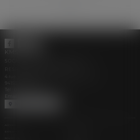
...
...
<<
<
17
18
19
20
21
22
23
>
>>
KMS AVOCATS
SOCIÉTÉ D’EXERCICE LIBÉRALE À
RESPONSABILITÉ LIMITÉE
4 rue Berthe Boisset épouse GRELINGER
94150 RUNGIS
Tél :
01 47 35 03 88
Email :
cabinet@kmsavocats.fr
NOUS LOCALISER
ACCUEIL
PRÉSENTATION
EXPERTISES
ACTUALITÉS
RDV EN LIGNE
CONTACT