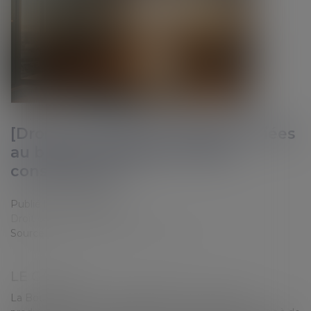
[Droit du travail] Les obligations liées
au bulletin de salaire et leurs
conséquences
Publié le :
16/02/2026
Droit du travail - Employeurs
Source :
valleesud-economie-emploi.fr
LE CAS DE…
La Boulangerie « AU LAMA JOYEUX est en pleine