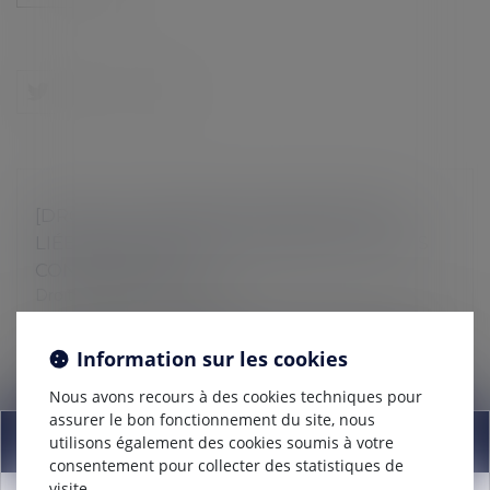
[DROIT DU TRAVAIL] LES OBLIGATIONS
LIÉES AU BULLETIN DE SALAIRE ET LEURS
CONSÉQUENCES
Droit du travail - Employeurs
LE CAS DE… La Boulangerie « AU LAMA JOYEUX est
en pleine production des « LAMAS LUTINS » et doit
Information sur les cookies
avoir recours à de multiples étudiants compte tenu du
surcroit d’activité. En...
Nous avons recours à des cookies techniques pour
assurer le bon fonctionnement du site, nous
Information
Lire la suite
utilisons également des cookies soumis à votre
consentement pour collecter des statistiques de
visite.