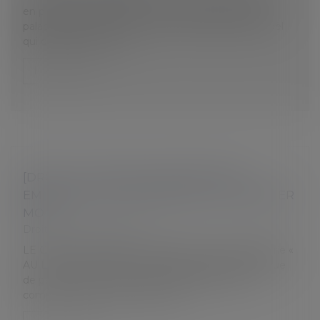
en pleine effervescence ! Le pâtissier d’un grand
palace parisien est venu pour créer la buche de Noël
qui doit être une ode...
Lire la suite
[DROIT DU TRAVAIL] CONGÉS PAYÉS :
EMPLOYEUR OU SALARIÉ, QUI A LE DERNIER
MOT ?
Droit du travail - Salariés
LE CAS DE… Madame FINANCIER de la Boulangerie «
AU LAMA JOUYEUX » est très soucieuse (la musique
de pan n’arrive même pas à la détendre) car sa
comptable refuse de prendre se...