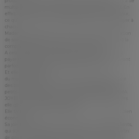
production des « LAMAS LUTINS » et doit avoir recours à de
multiples étudiants compte tenu du surcroit d’activité. En
effet, certains viennent travailler quelques heures par jour,
ce qui ne constitue que quelques dizaines d’euros à payer à
chacun.
Madame FINANCIER est surbookée : entre la planification
de son voyage au Pérou pour un trek a dos de lama, et la
comptabilité qu’il faut gérer, elle est éreintée.
A cela s’ajoutent toutes les payes qu’elle doit faire pour
payer les étudiants (une dizaine) et dont le coût lui revient
parfois presque plus cher que la paye elle-même !
Et elle a alors l’IDÉE !
du moment que les étudiants sont payés, pourquoi faire
des bulletins de paye ? ni une ni deux, elle prépare des
petits enveloppes vertes et rouges estampillées « LAMA
JOYEUX vous souhaite de bonnes fêtes » dans lesquelles
elle glisse un des billets de banque.
Elle trouve cela non seulement festif mais également bien
économique.
Sa joie ne va pas durer très longtemps … l’un des étudiants,
qui suit des études de droit, vient lui réclamer son bulletin
de paye, la menaçant d’aller aux Prud’hommes et de la