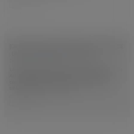
Lire la suite
[DROIT DU TRAVAIL] PRIME DE FIN D’ANNÉE
: UNE OBLIGATION OU UN BONUS ?
Droit du travail - Salariés
LE CAS DE… Madame FINANCIER de la boulangerie «
AU LAMA JOYEUX » est en train de finaliser sa
comptabilité 2024. L’année a été bonne mais les
salariés coûtent vraiment trop c...
Lire la suite