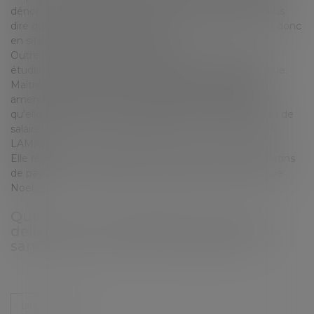
dénoncer à l’inspection du travail (oui, on a omis de vous
dire qu’elle ne les pas tous déclaré et qu’elle se trouve donc
en situation de travail dissimulé…)
Outre le fait que Madame FINANCIER trouve que cet
étudiant n’a vraiment pas un esprit de Noël, elle panique.
Maître CODE DU TRAVAIL ANNOTE lui a parlé des
amendes qu’elle encourt plus des dommage intérêts
qu’elle devrait payer pour le préjudice subi, plus 6 MOIS de
salaire au titre du travail dissimulé…elle en le vertige du
LAMA.
Elle régularise tous les étudiants et fait éditer des bulletins
de paye avec en filigrane un lama portant un bonnet de
Noel.
Quelles sont les obligations liées à la
délivrance du bulletin de salaire et les
sanctions en cas de manquement ?
Lire la suite