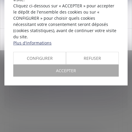
Cliquez ci-dessous sur « ACCEPTER » pour accepter
Attention nouveau numéro de téléphone à compter du
le dépôt de l'ensemble des cookies ou sur «
12/12/2024:
01 56 30 01 75
CONFIGURER » pour choisir quels cookies
nécessitant votre consentement seront déposés
[DROIT DU TRAVAIL] CERTIFICAT DE
(cookies statistiques), avant de continuer votre visite
du site.
TRAVAIL : UNE OBLIGATION LÉGALE SOUS
OK
Plus d'informations
PEINE DE SANCTIONS
Droit du travail - Employeurs
CONFIGURER
REFUSER
LE CAS DE… Madame FINANCIER de la boulangerie «
AU LAMA JOYEUX » est particulièrement heureuse,
ACCEPTER
demain elle assiste à une représentation en exclusivité
mondiale d’un concert...
Lire la suite