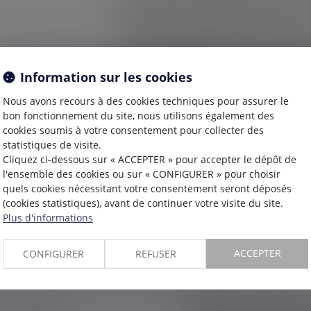
délivrant les documents de fin de c
licencié. Il lui propose de trouver
condamnation est plus que certai
Madame FINANCIER repart en pleu
nouvelle fois de ne pas prendre de
Information sur les cookies
consulter son avocat d’abord !
Information
Nous avons recours à des cookies techniques pour assurer le
bon fonctionnement du site, nous utilisons également des
cookies soumis à votre consentement pour collecter des
Lire la suite
Attention nouveau numéro de téléphone à compter
statistiques de visite.
du 12/12/2024:
Cliquez ci-dessous sur « ACCEPTER » pour accepter le dépôt de
01 56 30 01 75
l'ensemble des cookies ou sur « CONFIGURER » pour choisir
quels cookies nécessitant votre consentement seront déposés
(cookies statistiques), avant de continuer votre visite du site.
OK
Plus d'informations
ACCEPTER
CONFIGURER
REFUSER
ACEMENT ET
[DROIT DU TRAVA