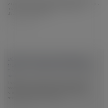
place d’un contrôle de l’Urssaf au moins 30 jours avant
la première visite de l’agent de contrôle. Afin
d’accorder davantage de...
Lire la suite
DÉNONCIATION D’UN HARCÈLEMENT
MORAL : LE SALARIÉ EST MIEUX PROTÉGÉ
Droit du travail - Salariés
/
Relation individuelles au
travail
La protection des salariés dénonçant des faits de
harcèlement moral joue même si ces derniers
n’utilisent pas le terme de harcèlement dans leur
dénonciation, dès lors que les fa...
Lire la suite