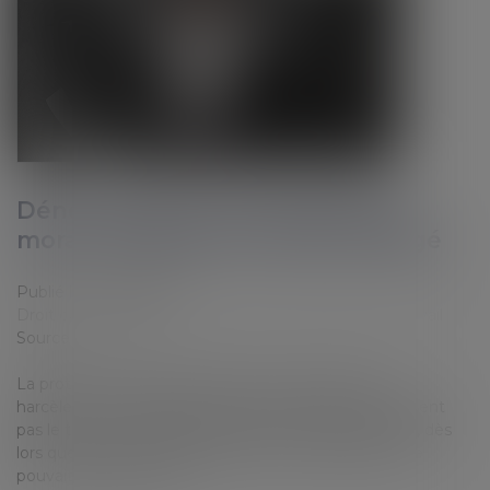
Dénonciation d’un harcèlement
moral : le salarié est mieux protégé
Publié le :
15/05/2023
Droit du travail - Salariés
/
Relation individuelles au travail
Source :
www.efl.fr
La protection des salariés dénonçant des faits de
harcèlement moral joue même si ces derniers n’utilisent
pas le terme de harcèlement dans leur dénonciation, dès
lors que les faits sont explicites et que l’employeur ne
pouvait pas les ignorer...