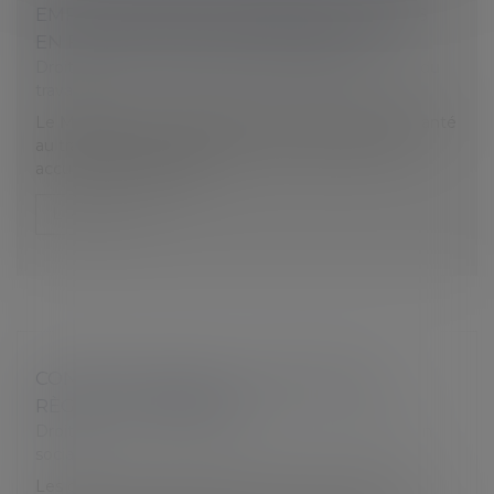
EMPLOYEURS ACCUEILLANT DES JEUNES
EN FORMATION PROFESSIONNELLE
Droit du travail - Salariés
/
Responsabilité accident du
travail
Le Ministère du Travail publie un mémento sur la santé
au travail des jeunes en formation professionnelle
accueillis en entreprise...
Lire la suite
CONTRÔLE URSSAF : LES NOUVELLES
RÈGLES À CONNAÎTRE
Droit du travail - Employeurs
/
Droit de la protection
sociale
Les cotisants doivent être informés de la mise en