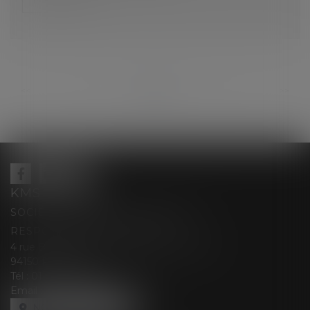
...
...
<<
<
93
94
95
96
97
98
99
>
>>
KMS AVOCATS
SOCIÉTÉ D’EXERCICE LIBÉRALE À
RESPONSABILITÉ LIMITÉE
4 rue Berthe Boisset épouse GRELINGER
94150 RUNGIS
Tél :
01 47 35 03 88
Email :
cabinet@kmsavocats.fr
NOUS LOCALISER