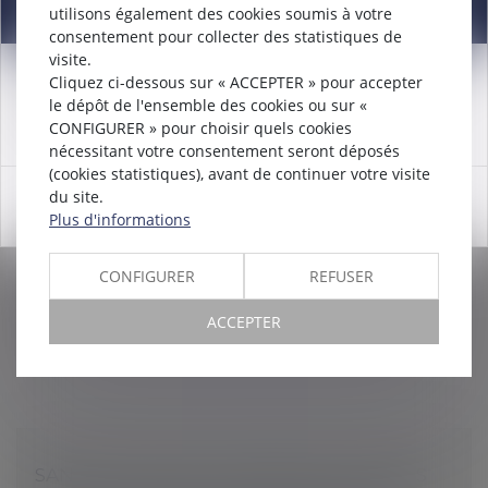
Information
utilisons également des cookies soumis à votre
consentement pour collecter des statistiques de
visite.
Cliquez ci-dessous sur « ACCEPTER » pour accepter
Attention nouveau numéro de téléphone à compter du
le dépôt de l'ensemble des cookies ou sur «
LES EMPLOYEURS PEUVENT
12/12/2024:
01 56 30 01 75
CONFIGURER » pour choisir quels cookies
TEMPORAIREMENT COUPER L’EAU CHAUDE
nécessitant votre consentement seront déposés
Droit du travail - Employeurs
/
Relation collectives au
(cookies statistiques), avant de continuer votre visite
travail
du site.
OK
Plus d'informations
Dans un souci de sobriété énergétique, les
employeurs peuvent, jusqu’au 30 juin 2024, supprimer
l’eau chaude sanitaire des lavabos...
CONFIGURER
REFUSER
Lire la suite
ACCEPTER
SANTÉ AU TRAVAIL : MÉMENTO POUR LES