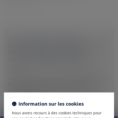
Lire la suite
LA VISITE MÉDICALE DE REPRISE
INAPPLICABLE À LA SUITE D’UN ACCIDENT
DE TRAVAIL DANS LE CADRE D’UN
CONTRAT DE MISSION D’UN JOUR
Droit du travail - Employeurs
/
Responsabilité accident
du travail
Selon l’article R 4624-31 du Code du travail, l’employeur
doit organiser une visite de reprise obligatoire,
notamment en cas d’absence d’au moins 30 jours
pour cause d’accident...
Information sur les cookies
Lire la suite
Nous avons recours à des cookies techniques pour