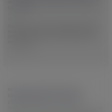
AUTONOME ET MAINTIEN DES CONTRATS
DE TRAVAIL
Droit du travail - Employeurs
/
Relation individuelles au
travail
Selon l'article L. 1224-1 du Code du travail, interprété à
la lumière de la directive n° 2001/23/CE du 12 mars
2001, les contrats de travail sont maintenus entre le
nouvel emplo...
Lire la suite
NOUVELLE EXPERTISE MÉDICALE
ORDONNÉE PAR LE JUGE : L’AVIS DE
L’EXPERT S’IMPOSE AUX PARTIES
Droit du travail - Salariés
/
Droit de la protection sociale