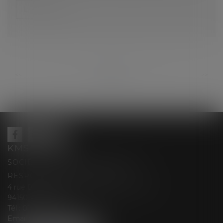
Lire la suite
...
...
<<
<
71
72
73
74
75
76
77
>
>>
KMS AVOCATS
SOCIÉTÉ D’EXERCICE LIBÉRALE À
RESPONSABILITÉ LIMITÉE
4 rue Berthe Boisset épouse GRELINGER
94150 RUNGIS
Tél :
01 47 35 03 88
Email :
cabinet@kmsavocats.fr