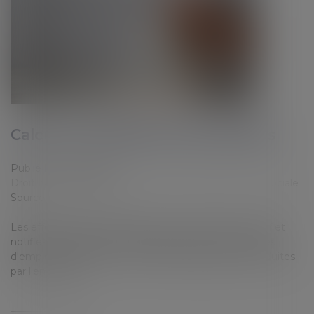
Calcul et notification des effectifs
Publié le :
19/02/2024
Droit du travail - Employeurs
/
Droit de la protection sociale
Source :
www.urssaf.fr
Les effectifs de l'année 2023 sont calculés par l'Urssaf et
notifiés sur la base des DSN déclarées sur les périodes
d'emploi 2023 et des éventuelles régularisations produites
par l'employeur...