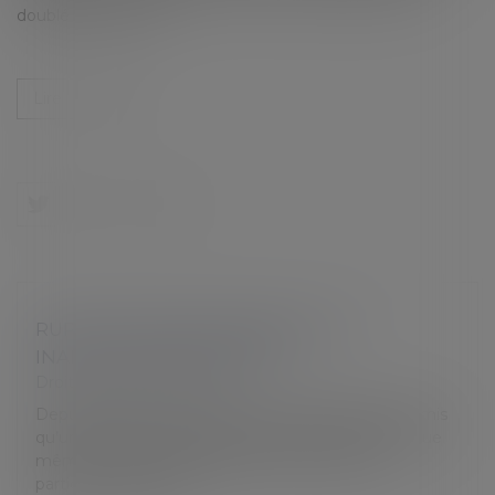
doublé depuis 2013...
Lire la suite
RUPTURE CONVENTIONNELLE ET
INAPTITUDE DU SALARIÉ
Droit du travail - Salariés
Depuis plusieurs années, la Cour de cassation a admis
qu’une rupture conventionnelle pouvait être conclue
même si le salarié bénéficiait d’une protection
particulière suite à un...