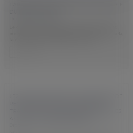
L'ABSENCE EN ENTREPRISE POUR EXERCICE
DU DROIT DE VOTE
Droit du travail - Salariés
Le dimanche 26 mai 2019, se tiendront les élections
européennes. Si des salariés doivent travailler ce jour-là,
faut-il les autoriser à s’absenter pour voter...
Lire la suite
LES NOUVEAUTÉS DANS LA PROCÉDURE DE
RECONNAISSANCE DES ACCIDENTS DU
TRAVAIL ET MALADIES PROFESSIONNELLES
À COMPTER DE DÉCEMBRE 2019
Droit du travail - Employeurs
/
Droit de la protection
sociale