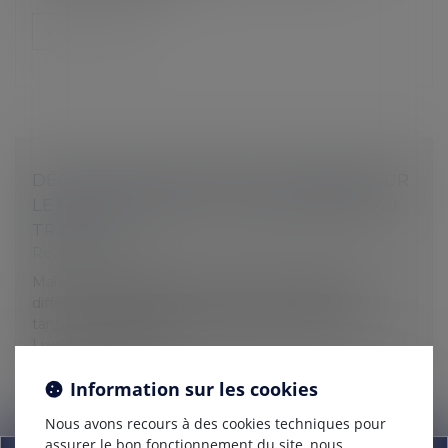
Lire la suite
DÉCOUVREZ NOTRE REVUE DE PRESSE SUR
LE HARCÈLEMENT ET LA SOUFFRANCE AU
TRAVAIL
Revue de presse
Maître Martin Staudohar a été interviewée pour
différents magazines concernant ses affaires ou en
tant que spécialiste du harcèlement au travail :
Liaisons Sociales Jou...
Lire la suite
Information sur les cookies
Nous avons recours à des cookies techniques pour
assurer le bon fonctionnement du site, nous