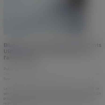
Bilan du montant des redressements
URSSAF pour travail dissimulé sur
l'année 2018
Publié le :
22/05/2019
Droit du travail - Employeurs
/
Droit de la protection sociale
Source :
revuefiduciaire.grouperf.com
Le réseau des URSSAF a publié le 2 mai 2019 le résultat de
ses actions de lutte contre le travail dissimulé pour 2018. En
progression de 18,5 % par rapport à 2017, le montant des
redressements URSSAF au titre du travail dissimulé a