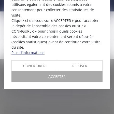
Information
utilisons également des cookies soumis à votre
consentement pour collecter des statistiques de
visite.
Cliquez ci-dessous sur « ACCEPTER » pour accepter
BILAN DU MONTANT DES REDRESSEMENTS
Attention nouveau numéro de téléphone à compter du
le dépôt de l'ensemble des cookies ou sur «
12/12/2024:
01 56 30 01 75
URSSAF POUR TRAVAIL DISSIMULÉ SUR
CONFIGURER » pour choisir quels cookies
L'ANNÉE 2018
nécessitant votre consentement seront déposés
Droit du travail - Employeurs
/
Droit de la protection
(cookies statistiques), avant de continuer votre visite
sociale
du site.
OK
Plus d'informations
Le réseau des URSSAF a publié le 2 mai 2019 le
résultat de ses actions de lutte contre le travail
dissimulé pour 2018. En progression de 18,5 % par
CONFIGURER
REFUSER
rapport à 2017, le montant de...
ACCEPTER
Lire la suite