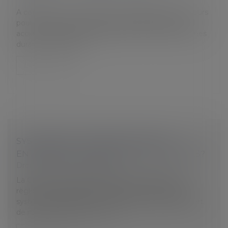
A compter du 1er décembre, l’employeur aura 10 jours
pour émettre des réserves après déclaration d’un
accident du travail, les parties seront mieux informées
durant la procédure...
Lire la suite
SYSTÈMES DE CYBER-SÉCURITÉ EN
ENTREPRISE : QUAND SONT-ILS JUSTIFIÉS?
Droit du travail - Employeurs
La CNIL est chargée d’établir et de publier des
règlements-types en vue d’assurer la sécurité des
systèmes de traitement de données personnelles et
de régir les traitements de d...