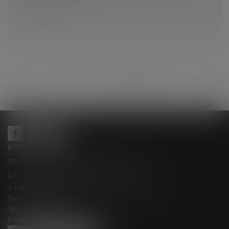
Lire la suite
...
<<
<
187
188
189
190
191
192
193
>
>>
KMS AVOCATS
SOCIÉTÉ D’EXERCICE LIBÉRALE À
RESPONSABILITÉ LIMITÉE
4 rue Berthe Boisset épouse GRELINGER
94150 RUNGIS
Tél :
01 47 35 03 88
Email :
cabinet@kmsavocats.fr