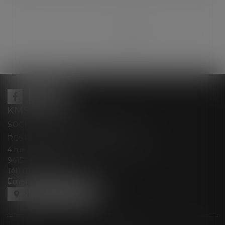
...
<<
<
187
188
189
190
191
192
193
>
>>
KMS AVOCATS
SOCIÉTÉ D’EXERCICE LIBÉRALE À
RESPONSABILITÉ LIMITÉE
4 rue Berthe Boisset épouse GRELINGER
94150 RUNGIS
Tél :
01 47 35 03 88
Email :
cabinet@kmsavocats.fr
NOUS LOCALISER