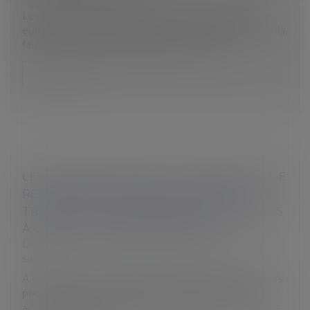
Le dimanche 26 mai 2019, se tiendront les élections
européennes. Si des salariés doivent travailler ce jour-là,
faut-il les autoriser à s’absenter pour voter...
Lire la suite
LES NOUVEAUTÉS DANS LA PROCÉDURE DE
RECONNAISSANCE DES ACCIDENTS DU
TRAVAIL ET MALADIES PROFESSIONNELLES
À COMPTER DE DÉCEMBRE 2019
Droit du travail - Employeurs
/
Droit de la protection
sociale
A compter du 1er décembre, l’employeur aura 10 jours
pour émettre des réserves après déclaration d’un
accident du travail, les parties seront mieux informées