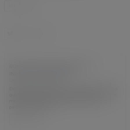
Lire la suite
RUPTURE CONVENTIONNELLE ET
INAPTITUDE DU SALARIÉ
Droit du travail - Salariés
Depuis plusieurs années, la Cour de cassation a admis
qu’une rupture conventionnelle pouvait être conclue
même si le salarié bénéficiait d’une protection
particulière suite à un...
Lire la suite