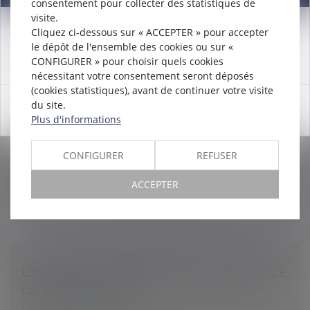
consentement pour collecter des statistiques de
BILAN DU MONTANT DES REDRESSEMENTS
visite.
URSSAF POUR TRAVAIL DISSIMULÉ SUR
Cliquez ci-dessous sur « ACCEPTER » pour accepter
Attention nouveau numéro de téléphone à compter du
le dépôt de l'ensemble des cookies ou sur «
L'ANNÉE 2018
12/12/2024:
01 56 30 01 75
CONFIGURER » pour choisir quels cookies
Droit du travail - Employeurs
/
Droit de la protection
nécessitant votre consentement seront déposés
sociale
(cookies statistiques), avant de continuer votre visite
Le réseau des URSSAF a publié le 2 mai 2019 le
du site.
OK
résultat de ses actions de lutte contre le travail
Plus d'informations
dissimulé pour 2018. En progression de 18,5 % par
rapport à 2017, le montant de...
CONFIGURER
REFUSER
Lire la suite
ACCEPTER
L'ABSENCE EN ENTREPRISE POUR EXERCICE
DU DROIT DE VOTE
Droit du travail - Salariés