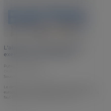
L'absence en entreprise pour
exercice du droit de vote
Publié le :
21/05/2019
Droit du travail - Salariés
Source :
www2.editions-tissot.fr
Le dimanche 26 mai 2019, se tiendront les élections
européennes. Si des salariés doivent travailler ce jour-là,
faut-il les autoriser à s’absenter pour voter...