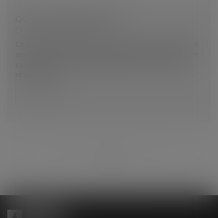
QUID DES CONGÉS PAYÉS
Droit du travail - Salariés
Le droit à congé s'exerce chaque année. Pour 2019, le
salarié a acquis ses congés sur la période de référence
comprise entre le 1er juin 2018 et le 31 mai 2019, à
raison de 2,5...
Lire la suite
...
<<
<
37
38
39
40
41
42
43
>
>>