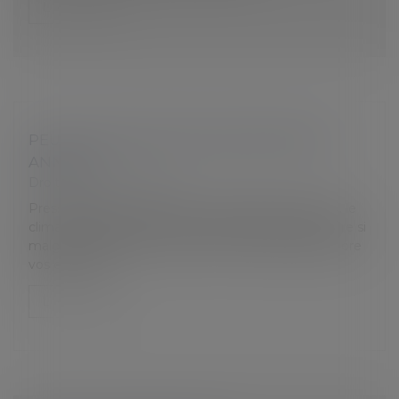
Lire la suite
PEUT-ON CONTESTER SON ENTRETIEN
ANNUEL ?
Droit du travail - Salariés
Pression accrue, concurrence, ambiance pesante… le
climat des affaires se durcit chaque année. Que faire si
malgré vos efforts de l’année votre employeur ignore
vos exploits ?
Lire la suite