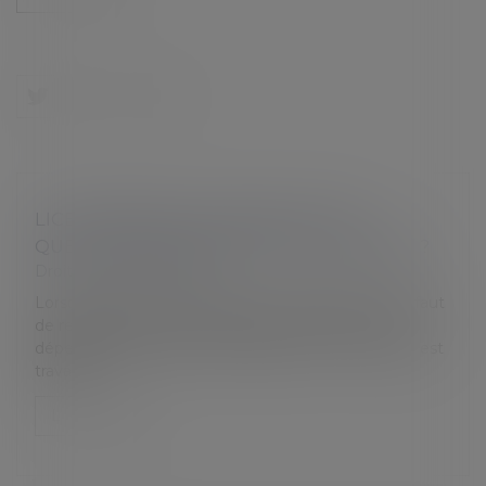
LICENCIEMENT POUR INAPTITUDE :
QUELLES INDEMNITÉS POUR LE SALARIÉ ?
Droit du travail - Salariés
Lorsqu’un salarié est licencié pour inaptitude et défaut
de reclassement, les indemnités à lui verser vont
dépendre de l’origine de l’inaptitude. Et si le salarié est
travailleu...
Lire la suite