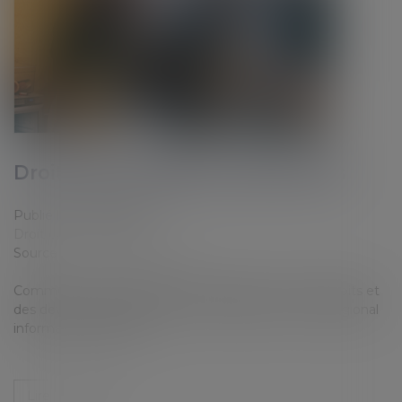
Droits des travailleurs saisonniers
Publié le :
27/08/2019
Droit du travail - Salariés
Source :
www.letelegramme.fr
Comme les autres salariés, les saisonniers ont des droits et
des devoirs. Petit tour d’horizon, d’après le Centre régional
information jeunesse...
Lire la suite