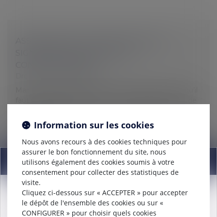
ASSISTANCE DU SALARIÉ LORS DE LA
SIGNATURE DE LA RUPTURE
CONVENTIONNELLE
Droit du travail - Salariés
Mais cet accord commun ne doit pas faire oublier qu’il
faut respecter la procédure mise en place par le Code
du travail destinée notamment à garantir la liberté du
consentement...
Information sur les cookies
Lire la suite
Nous avons recours à des cookies techniques pour
assurer le bon fonctionnement du site, nous
Information
utilisons également des cookies soumis à votre
consentement pour collecter des statistiques de
visite.
Cliquez ci-dessous sur « ACCEPTER » pour accepter
Attention nouveau numéro de téléphone à compter du
le dépôt de l'ensemble des cookies ou sur «
12/12/2024:
01 56 30 01 75
TOUT SAVOIR SUR L'INDEMNISATION DES
CONFIGURER » pour choisir quels cookies