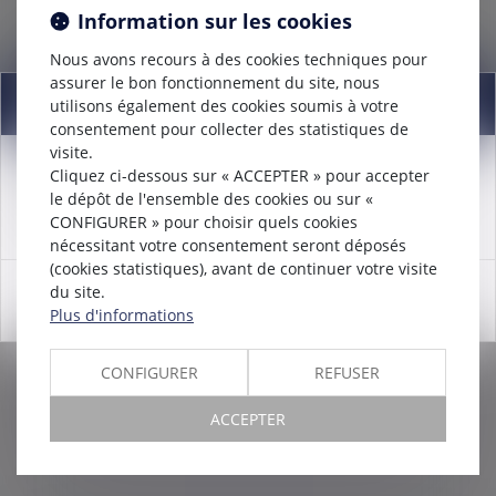
Information sur les cookies
Lire la suite
Nous avons recours à des cookies techniques pour
assurer le bon fonctionnement du site, nous
Information
utilisons également des cookies soumis à votre
consentement pour collecter des statistiques de
visite.
Cliquez ci-dessous sur « ACCEPTER » pour accepter
Attention nouveau numéro de téléphone à compter du
PLFSS 2020 : LE SÉNAT REJETTE LE PROJET
le dépôt de l'ensemble des cookies ou sur «
12/12/2024:
01 56 30 01 75
EN PREMIÈRE LECTURE
CONFIGURER » pour choisir quels cookies
nécessitant votre consentement seront déposés
Droit du travail - Employeurs
/
Droit de la protection
(cookies statistiques), avant de continuer votre visite
sociale
du site.
OK
Le projet de loi de financement de la sécurité sociale
Plus d'informations
(PLFSS) pour 2020 a été rejeté en première lecture
par les sénateurs...
CONFIGURER
REFUSER
Lire la suite
ACCEPTER